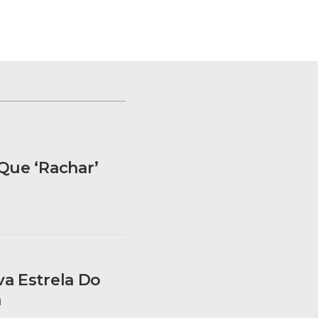
Que ‘rachar’
a Estrela Do
a