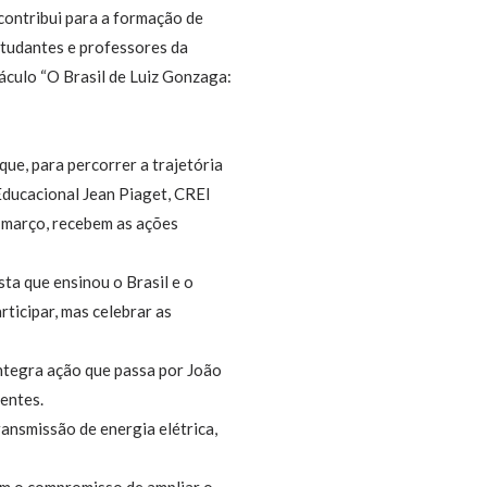
contribui para a formação de
studantes e professores da
áculo “O Brasil de Luiz Gonzaga:
ue, para percorrer a trajetória
 Educacional Jean Piaget, CREI
e março, recebem as ações
ta que ensinou o Brasil e o
rticipar, mas celebrar as
integra ação que passa por João
centes.
ansmissão de energia elétrica,
em o compromisso de ampliar o