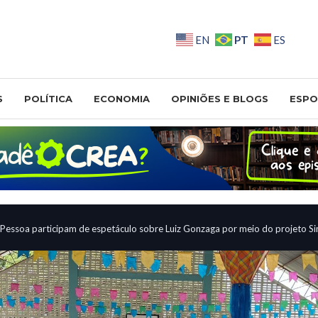
PT
EN
ES
S
POLÍTICA
ECONOMIA
OPINIÕES E BLOGS
ESPO
 Pessoa participam de espetáculo sobre Luiz Gonzaga por meio do projeto S