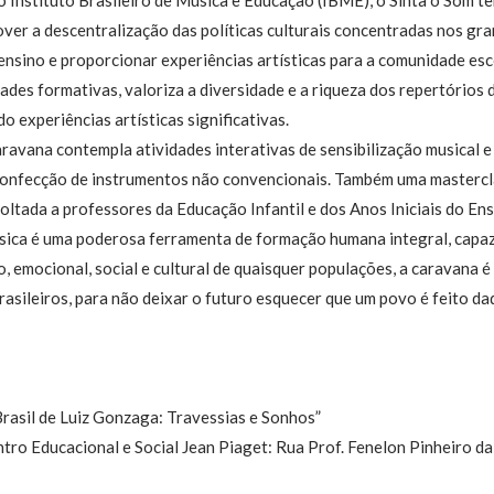
ver a descentralização das políticas culturais concentradas nos gra
 ensino e proporcionar experiências artísticas para a comunidade es
des formativas, valoriza a diversidade e a riqueza dos repertórios d
o experiências artísticas significativas.
avana contempla atividades interativas de sensibilização musical e
confecção de instrumentos não convencionais. Também uma mastercla
voltada a professores da Educação Infantil e dos Anos Iniciais do E
sica é uma poderosa ferramenta de formação humana integral, capaz 
, emocional, social e cultural de quaisquer populações, a caravana 
brasileiros, para não deixar o futuro esquecer que um povo é feito da
rasil de Luiz Gonzaga: Travessias e Sonhos”
ntro Educacional e Social Jean Piaget: Rua Prof. Fenelon Pinheiro da