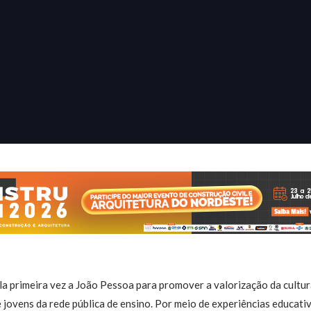
a primeira vez a João Pessoa para promover a valorização da cultura
e jovens da rede pública de ensino. Por meio de experiências educativa