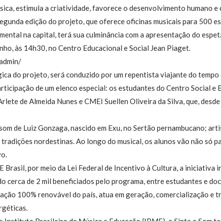
ica, estimula a criatividade, favorece o desenvolvimento humano e 
 segunda edição do projeto, que oferece oficinas musicais para 500 e
mental na capital, terá sua culminância com a apresentação do espet
unho, às 14h30, no Centro Educacional e Social Jean Piaget.
admin/
ca do projeto, será conduzido por um repentista viajante do tempo q
articipação de um elenco especial: os estudantes do Centro Social e
lete de Almeida Nunes e CMEI Suellen Oliveira da Silva, que, desd
 som de Luiz Gonzaga, nascido em Exu, no Sertão pernambucano; artis
 tradições nordestinas. Ao longo do musical, os alunos vão não só pa
vo.
rasil, por meio da Lei Federal de Incentivo à Cultura, a iniciativa 
do cerca de 2 mil beneficiados pelo programa, entre estudantes e do
ação 100% renovável do país, atua em geração, comercialização e tr
rgéticas.
nstituto Brasileiro de Música e Educação (IBME), o Sinta o Som t