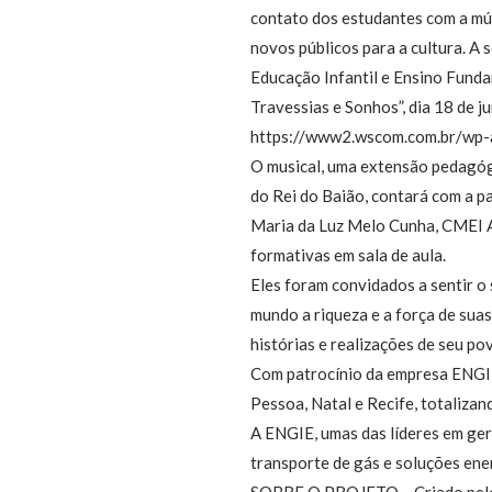
contato dos estudantes com a mús
novos públicos para a cultura. A
Educação Infantil e Ensino Funda
Travessias e Sonhos”, dia 18 de j
https://www2.wscom.com.br/wp-
O musical, uma extensão pedagógi
do Rei do Baião, contará com a p
Maria da Luz Melo Cunha, CMEI Ar
formativas em sala de aula.
Eles foram convidados a sentir o
mundo a riqueza e a força de suas
histórias e realizações de seu po
Com patrocínio da empresa ENGIE B
Pessoa, Natal e Recife, totalizan
A ENGIE, umas das líderes em ger
transporte de gás e soluções ene
SOBRE O PROJETO – Criado pelo I