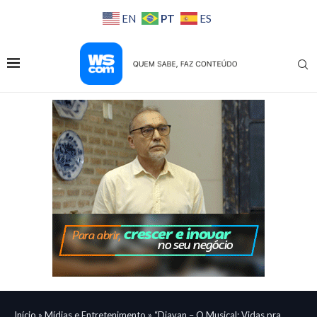
PT
EN
ES
Início
»
Mídias e Entretenimento
»
“Djavan – O Musical: Vidas pra