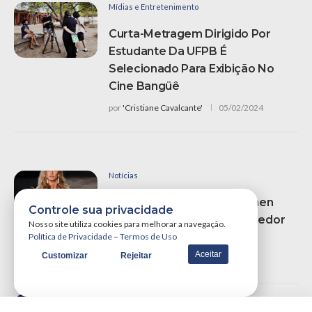
Mídias e Entretenimento
Curta-Metragem Dirigido Por
Estudante Da UFPB É
Selecionado Para Exibição No
Cine Bangüê
por
'Cristiane Cavalcante'
05/02/2024
Notícias
Fifa Convida Gisele Bündchen
Controle sua privacidade
Para Entregar Taça A Vencedor
Nosso site utiliza cookies para melhorar a navegação.
Da Copa
Política de Privacidade
–
Termos de Uso
Aceitar
Customizar
Rejeitar
por
Portal WSCOM
29/05/2014
Política