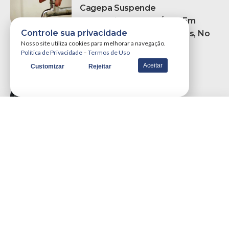
Cagepa Suspende
Abastecimento De Água Em
Controle sua privacidade
Campina Grande E Pocinhos, No
Nosso site utiliza cookies para melhorar a navegação.
Agreste Do Estado
Política de Privacidade
–
Termos de Uso
por
Portal WSCOM
10/09/2020
Aceitar
Customizar
Rejeitar
Política
Cida Ramos Confirma Que PT
Não Foi Convidado Para Reunião
Com Governador: “Impossível
Discutir Sem O PT”
por
Anderson Costa
10/02/2025
Notícias