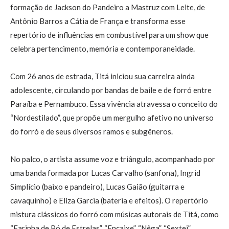
formação de Jackson do Pandeiro a Mastruz com Leite, de
Antônio Barros a Cátia de França e transforma esse
repertório de influências em combustível para um show que
celebra pertencimento, memória e contemporaneidade.
Com 26 anos de estrada, Titá iniciou sua carreira ainda
adolescente, circulando por bandas de baile e de forró entre
Paraíba e Pernambuco. Essa vivência atravessa o conceito do
“Nordestilado”, que propõe um mergulho afetivo no universo
do forró e de seus diversos ramos e subgêneros.
No palco, o artista assume voz e triângulo, acompanhado por
uma banda formada por Lucas Carvalho (sanfona), Ingrid
Simplício (baixo e pandeiro), Lucas Gaião (guitarra e
cavaquinho) e Eliza Garcia (bateria e efeitos). O repertório
mistura clássicos do forró com músicas autorais de Titá, como
“Farinha de Pó de Estrelas”, “Encaixe”, “Nêga”, “Sextei”,