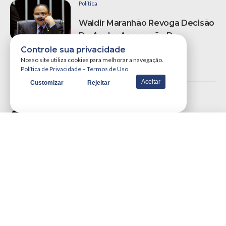
Política
Waldir Maranhão Revoga Decisão
De Anular Aprovação Do
Impeachment Na Câmara
Controle sua privacidade
Nosso site utiliza cookies para melhorar a navegação.
por
Portal WSCOM
10/05/2016
Política de Privacidade
–
Termos de Uso
Aceitar
Customizar
Rejeitar
Esporte
No Primeiro Jogo Da Disputa, São
Paulo Vence O Ituano E Abre
Vantagem No Paulista
por
Portal WSCOM
25/03/2019
VER MAIS NOTÍCIAS