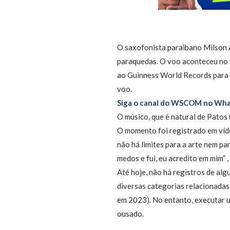
O saxofonista paraibano Milson A
paraquedas. O voo aconteceu no f
ao Guinness World Records para 
voo.
Siga o canal do WSCOM no Wha
O músico, que é natural de Patos
O momento foi registrado em víde
não há limites para a arte nem pa
medos e fui, eu acredito em mim” ,
Até hoje, não há registros de al
diversas categorias relacionadas
em 2023). No entanto, executar u
ousado.