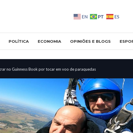
PT
EN
ES
POLÍTICA
ECONOMIA
OPINIÕES E BLOGS
ESPO
trar no Guinness Book por tocar em voo de paraquedas