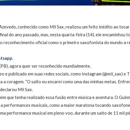
zevedo, conhecido como Mil Sax, realizou um feito inédito ao toca
inal do ano passado, mas, nesta quarta-feira (14), ele encaminhou 
o reconhecimento oficial como o primeiro saxofonista do mundo a re
tsapp.
 (PB), agora quer ser reconhecido mundialmente.
o e publicado em suas redes sociais, como Instagram (@mil_sax) e 
ra a coragem. “O salto eu encarei como uma das minhas metas. Enfren
 declarou Mil Sax.
guém que tenha realizado essa fusão entre música e aventura. O Gui
 a performances musicais, como a maior maratona tocando saxofone (
ma performance musical em pleno voo, durante um salto de 11 mil pés 