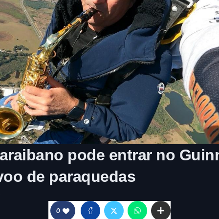
paraibano pode entrar no Gui
 voo de paraquedas
5
0