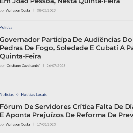
Em João Pessoa, Nesta Quinta-Feira
por
Wallyson Costa
08/05/2023
Política
Governador Participa De Audiências D
Pedras De Fogo, Soledade E Cubati A Pa
Quinta-Feira
por
'Cristiane Cavalcante'
26/07/2023
Notícias
Notícias Locais
Fórum De Servidores Critica Falta De D
E Aponta Prejuízos De Reforma Da Prev
por
Wallyson Costa
17/08/2020