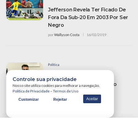
Jefferson Revela Ter Ficado De
Fora Da Sub-20 Em 2003 Por Ser
Negro
por
Wallyson Costa
16/02/2019
Política
Paraibano Sérgio Queiroz
Controle sua privacidade
Confirma Saída Do Governo
Nosso site utiliza cookies para melhorar a navegação.
Política de Privacidade
–
Termos de Uso
Bolsonaro
Aceitar
Customizar
Rejeitar
por
Wallyson Costa
31/07/2021
VER MAIS NOTÍCIAS