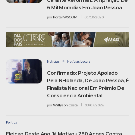
Garante Reforma E Ampliação De
6 Mil Moradias Em João Pessoa
por
Portal WSCOM
05/10/2020
Notícias
Notícias Locais
Confirmado: Projeto Apoiado
Pela NHolanda, De João Pessoa, É
Finalista Nacional Em Prêmio De
Consciência Ambiental
por
Wallyson Costa
03/07/2026
Política
Eleição Deste Ano Já Motivou 280 Ações Contra