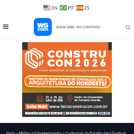
PT
EN
ES
Início
»
Mídias e Entretenimento
»
Curimataú da Paraíba terá Festival