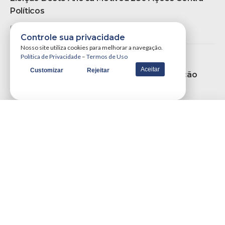
Políticos
por
Portal WSCOM
09/02/2014
Controle sua privacidade
Nosso site utiliza cookies para melhorar a navegação.
Notícias
Notícias Locais
Política de Privacidade
–
Termos de Uso
Aceitar
Customizar
Rejeitar
Professores Da UFPB Fazem Nova Paralisação
Contra Reitor Nomeado Por Bolsonaro
por
Portal WSCOM
26/11/2020
VER MAIS NOTÍCIAS