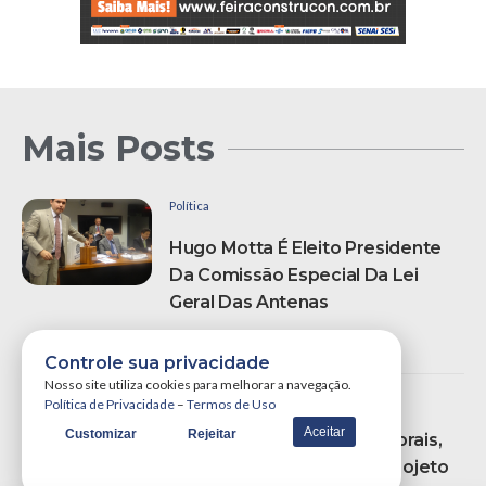
Mais Posts
Política
Hugo Motta É Eleito Presidente
Da Comissão Especial Da Lei
Geral Das Antenas
por
Portal WSCOM
25/09/2013
Controle sua privacidade
Nosso site utiliza cookies para melhorar a navegação.
Notícias
Notícias Locais
Política de Privacidade
–
Termos de Uso
Aceitar
Customizar
Rejeitar
Em Reunião Com Efraim Morais,
Adriano Galdino Garante Projeto