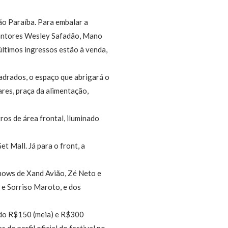
rão Paraíba. Para embalar a
s cantores Wesley Safadão, Mano
últimos ingressos estão à venda,
adrados, o espaço que abrigará o
ares, praça da alimentação,
ros de área frontal, iluminado
t Mall. Já para o front, a
hows de Xand Avião, Zé Neto e
 e Sorriso Maroto, e dos
ndo R$150 (meia) e R$300
 do perfil oficial do festival no