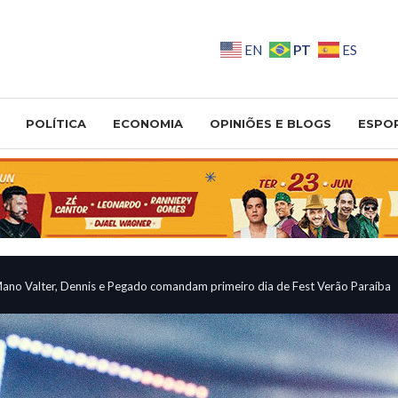
PT
EN
ES
POLÍTICA
ECONOMIA
OPINIÕES E BLOGS
ESPO
ano Valter, Dennis e Pegado comandam primeiro dia de Fest Verão Paraíba