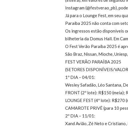
Instagram (@festverao_pb), pode
Já para o Lounge Fest, em seu qu
Paraíba 2025 não conta com seto
Os ingressos estão disponíveis o
bilheteria da Domus Hall. Em Ca
O Fest Verão Paraíba 2025 é apre
São Braz, Nissan, Mioche, Uniesp
FEST VERÃO PARAÍBA 2025
(SETORES DISPONÍVEIS/VALOR
1º DIA – 04/01:
Wesley Safadão, Léo Santana, D
FRONT (2º lote): R$150 (meia); 
LOUNGE FEST (4º lote): R$270 (m
CAMAROTE PRIVÊ (para 10 pess
2º DIA – 11/01:
Xand Avião, Zé Neto e Cristiano,