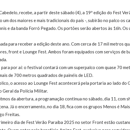
abedelo, recebe, a partir deste sábado (4), a 19ª edição do Fest Ve
do um dos maiores e mais tradicionais do país -, subirão no palco o
nnis e da banda Forró Pegado. Os portões serão abertos às 16h. Os 
nada para receber a edição deste ano. Com cerca de 17 mil metros qu
tores, front e Lounge Fest. Ambos foram equipados com serviços de b
ada.
 para por aí: o festival contará com um superpalco com quase 70 met
 mais de 700 metros quadrados de painéis de LED.
ico, o acesso ao Lounge Fest acontecerá pela portaria ao lado do Ge
Geral da Polícia Militar.
tmos da abertura, a programação continua no sábado, dia 11, com s
ucena. Já o encerramento, no dia 18, fica com os grupos Menos é Mais
go Freitas.
imeiro dia de Fest Verão Paraíba 2025 no setor Front estão custa
lote. Quem optar pelo benefício Amigo Fest, exclusivo para seguidores