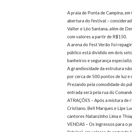
A praia de Ponta de Campina, em C
abertura do festival – considera
Valter e Léo Santana, além de De
com valores a partir de R$150.
A arena do Fest Verão foi repagi
público está dividido em dois se
banheiros e segurança especializ
A grandiosidade da estrutura não
por cerca de 500 pontos de luz e
Prezando pela comodidade do públ
entrada será pela rua do Comando 
ATRAÇÕES – Após a mistura de ri
Cristiano, Bell Marques e Lipe L
cantores Natanzinho Lima e Thia
VENDAS – Os ingressos para o pr
(inteira), em valores de segundo 