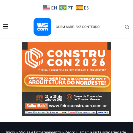
PT
EN
ES
Início
»
Mídias e Entretenimento
»
Pedro Osmar: a justa solidariedade