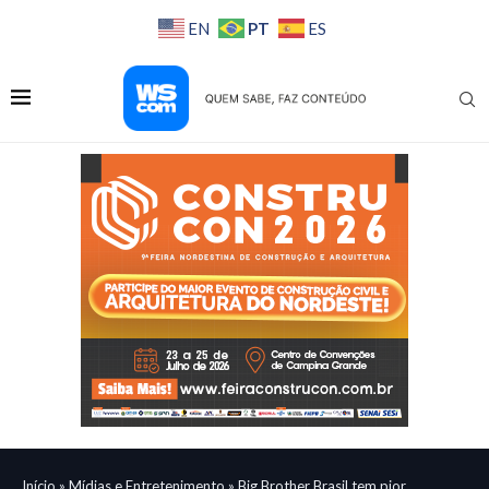
PT
EN
ES
Início
»
Mídias e Entretenimento
»
Big Brother Brasil tem pior