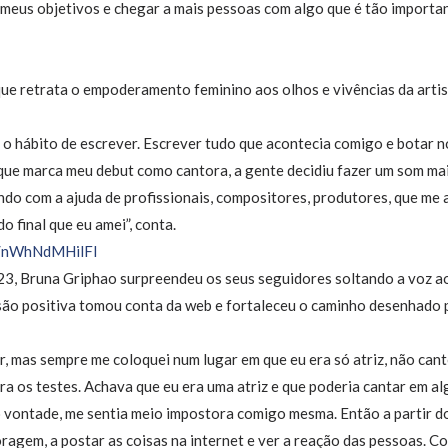
 meus objetivos e chegar a mais pessoas com algo que é tão important
que retrata o empoderamento feminino aos olhos e vivências da arti
 o hábito de escrever. Escrever tudo que acontecia comigo e botar n
 que marca meu debut como cantora, a gente decidiu fazer um som mais
ando com a ajuda de profissionais, compositores, produtores, que me
 final que eu amei”, conta.
/
nWhNdMHilFI
23, Bruna Griphao surpreendeu os seus seguidores soltando a voz a
são positiva tomou conta da web e fortaleceu o caminho desenhado 
r, mas sempre me coloquei num lugar em que eu era só atriz, não can
para os testes. Achava que eu era uma atriz e que poderia cantar em 
o vontade, me sentia meio impostora comigo mesma. Então a partir d
ragem, a postar as coisas na internet e ver a reação das pessoas. C