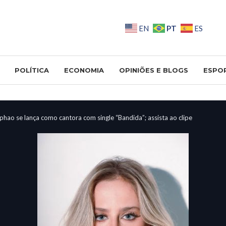
PT
EN
ES
POLÍTICA
ECONOMIA
OPINIÕES E BLOGS
ESPO
hao se lança como cantora com single “Bandida”; assista ao clipe