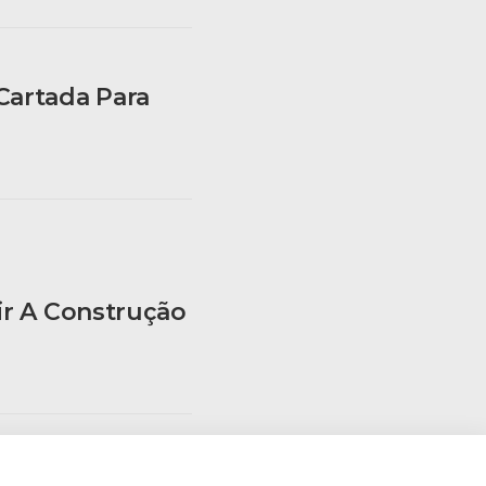
Cartada Para
ir A Construção
 Da Ex-Mulher