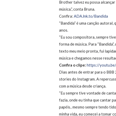
Brother talvez eu possa alcançar
música.”, conta Bruna.
Confira:
ADA.lnk.to/Bandida
“Bandida” é uma canção autoral, 
anos.
“Eu sou compositora, sempre tive
forma de música. Para “Bandida”,
texto meu meio pronta, fui lapid
música e chegamos nesse resultado
Confira o clipe:
https://youtu.be
Dias antes de entrar para o BBB 
stories do Instagram. A repercus
com a música desde criança.
“Eu sempre tive vontade de canta
fazia, onde eu tinha que cantar 
papéis.. mesmo sempre tendo tid
minha vida, eu comecei a tomar co