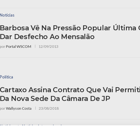
Notícias
Barbosa Vê Na Pressão Popular Última 
Dar Desfecho Ao Mensalão
por
Portal WSCOM
12/09/2013
Política
Cartaxo Assina Contrato Que Vai Permit
Da Nova Sede Da Câmara De JP
por
Wallyson Costa
23/08/2018
Notícias
Notícias Internacionais
Ex-Oficial Da Marinha Mata 6 Familiares