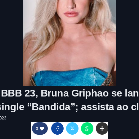
 BBB 23, Bruna Griphao se la
ingle “Bandida”; assista ao cl
023
0