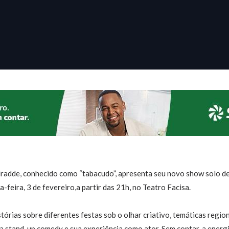
dradde, conhecido como “tabacudo”, apresenta seu novo show solo de
feira, 3 de fevereiro,a partir das 21h, no Teatro Facisa.
tórias sobre diferentes festas sob o olhar criativo, temáticas regi
a stand-up comedy e sua experiência como ator. Sem contar, a energi