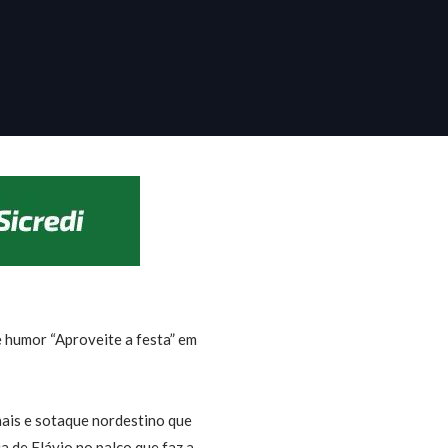
 humor “Aproveite a festa” em
onais e sotaque nordestino que
a de Flávio no palco que faz a