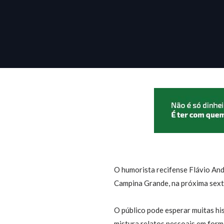
O humorista recifense Flávio An
Campina Grande, na próxima sexta-
O público pode esperar muitas his
mistura relatos pessoais em form