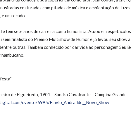
 inusitadas costuradas com pitadas de música e ambientação de luzes.
, é um recado.
al e tem sete anos de carreira como humorista. Atuou em espetáculo
oi semifinalista do Prêmio Multishow de Humor e já levou seu show a
 dentre outras. Também conhecido por dar vida ao personagem Seu Bo
ernambucano.
festa”
rgemiro de Figueiredo, 1901 – Sandra Cavalcante – Campina Grande
igital.
com/evento/6995/Flavio_
Andradde__Novo_Show