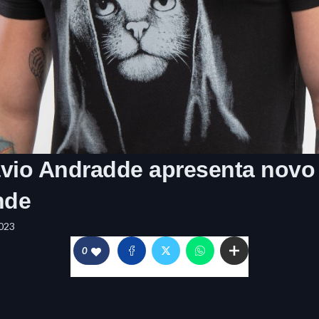
ávio Andradde apresenta nov
nde
023
0