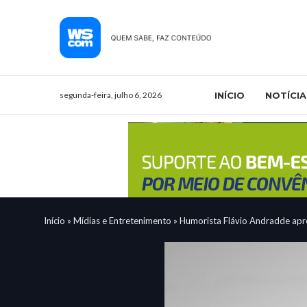
segunda-feira, julho 6, 2026
INÍCIO
NOTÍCIA
Início
»
Mídias e Entretenimento
»
Humorista Flávio Andradde ap