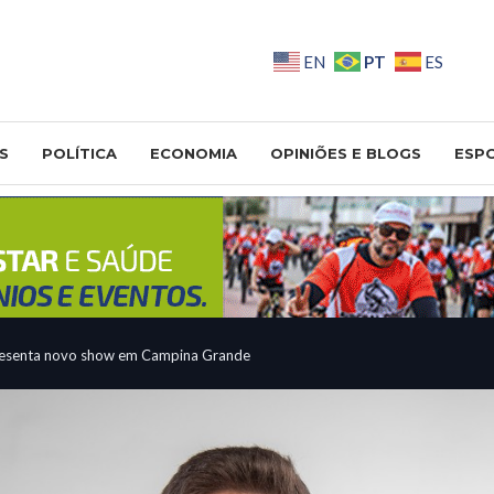
PT
EN
ES
S
POLÍTICA
ECONOMIA
OPINIÕES E BLOGS
ESP
resenta novo show em Campina Grande