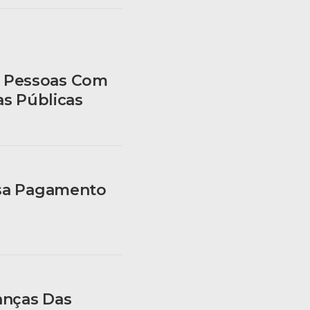
o Pessoas Com
as Públicas
asa Pagamento
anças Das