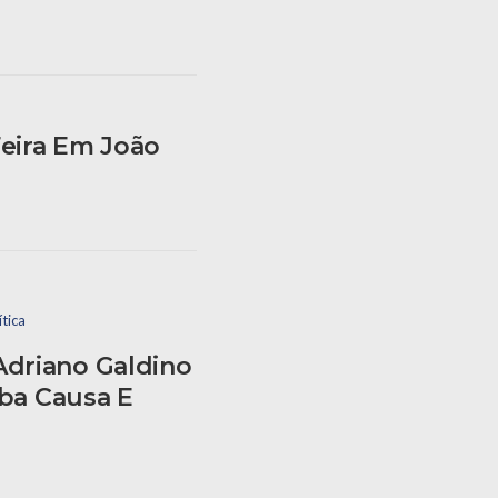
eira Em João
ítica
Adriano Galdino
iba Causa E