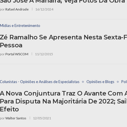
São José A Manaíra; Veja Fotos Da Obra
por
Rafael Andrade
16/12/2024
Mídias e Entretenimento
Zé Ramalho Se Apresenta Nesta Sexta-F
Pessoa
por
Portal WSCOM
11/12/2015
Colunistas - Opiniões e Análises de Especialistas
Opiniões e Blogs
Pol
A Nova Conjuntura Traz O Avante Com 
Para Disputa Na Majoritária De 2022; Sa
Efeito
por
Walter Santos
12/05/2021