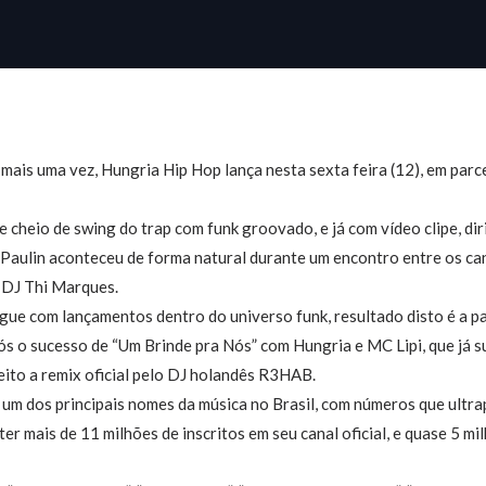
mais uma vez, Hungria Hip Hop lança nesta sexta feira (12), em parc
cheio de swing do trap com funk groovado, e já com vídeo clipe, dir
Paulin aconteceu de forma natural durante um encontro entre os ca
 DJ Thi Marques.
ue com lançamentos dentro do universo funk, resultado disto é a p
pós o sucesso de “Um Brinde pra Nós” com Hungria e MC Lipi, que já 
eito a remix oficial pelo DJ holandês R3HAB.
 um dos principais nomes da música no Brasil, com números que ultra
 ter mais de 11 milhões de inscritos em seu canal oficial, e quase 5 m