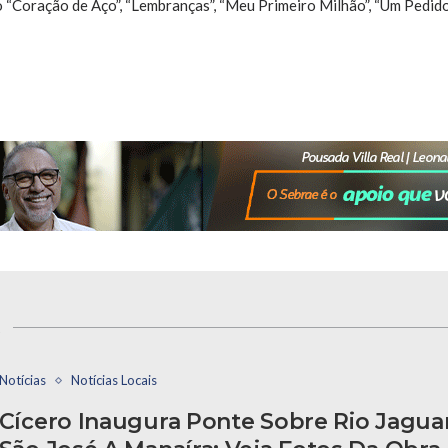
“Coração de Aço”, “Lembranças”, “Meu Primeiro Milhão”, “Um Pedido”
s
Notícias
Notícias Locais
Cícero Inaugura Ponte Sobre Rio Jagua