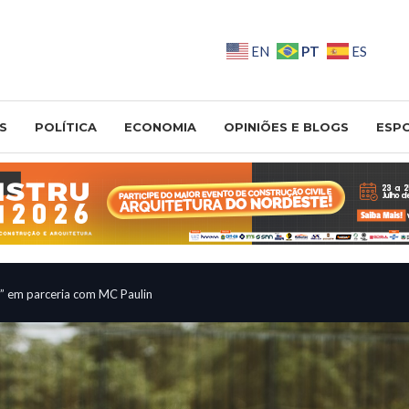
PT
EN
ES
S
POLÍTICA
ECONOMIA
OPINIÕES E BLOGS
ESP
a” em parceria com MC Paulin