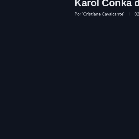
Karol Conká 
Por
'Cristiane Cavalcante'
0