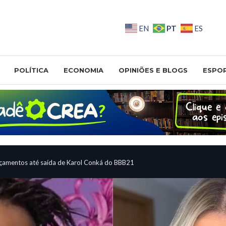
PT
EN
ES
POLÍTICA
ECONOMIA
OPINIÕES E BLOGS
ESPO
çamentos até saída de Karol Conká do BBB21