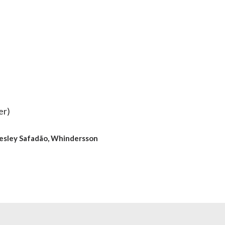
er)
sley Safadão, Whindersson