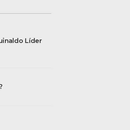
inaldo Líder
?