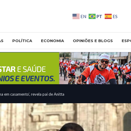
PT
EN
ES
AS
POLÍTICA
ECONOMIA
OPINIÕES E BLOGS
ESP
ha em casamento’, revela pai de Anitta