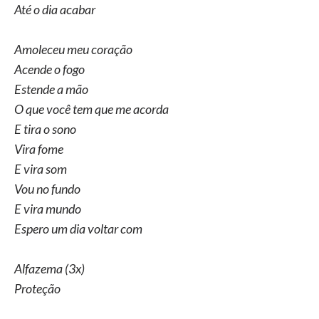
Até o dia acabar
Amoleceu meu coração
Acende o fogo
Estende a mão
O que você tem que me acorda
E tira o sono
Vira fome
E vira som
Vou no fundo
E vira mundo
Espero um dia voltar com
Alfazema (3x)
Proteção