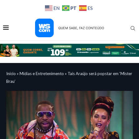
PT
EN
ES
Início
»
Mídias e Entretenimento
»
Taís Araújo será popstar em ‘Mister
Brau’