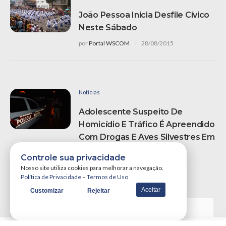
João Pessoa Inicia Desfile Cívico
Neste Sábado
por
Portal WSCOM
28/08/2015
Notícias
Adolescente Suspeito De
Homicídio E Tráfico É Apreendido
Com Drogas E Aves Silvestres Em
Bayeux
Controle sua privacidade
por
'Juliana Terra'
23/06/2024
Nosso site utiliza cookies para melhorar a navegação.
Política de Privacidade
–
Termos de Uso
Aceitar
Customizar
Rejeitar
VER MAIS NOTÍCIAS