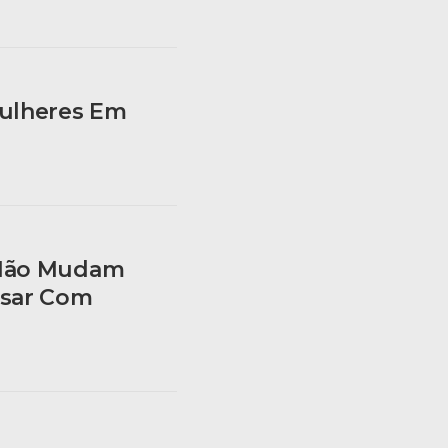
Mulheres Em
 Não Mudam
rsar Com