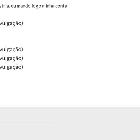
estria, eu mando logo minha conta
ivulgação)
ivulgação)
ivulgação)
ivulgação)