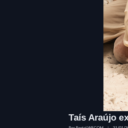
Taís Araújo e
Por
Portal WSCOM
31/01/2