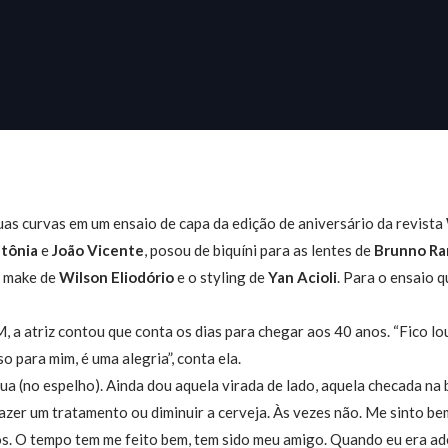
uas curvas em um ensaio de capa da edição de aniversário da revista
ntônia
e
João Vicente
, posou de biquíni para as lentes de
Brunno Ra
m make de
Wilson Eliodório
e o styling de
Yan Acioli
. Para o ensaio 
 a atriz contou que conta os dias para chegar aos 40 anos. “Fico lo
o para mim, é uma alegria”, conta ela.
ua (no espelho). Ainda dou aquela virada de lado, aquela checada na
fazer um tratamento ou diminuir a cerveja. Às vezes não. Me sinto b
s. O tempo tem me feito bem, tem sido meu amigo. Quando eu era adole