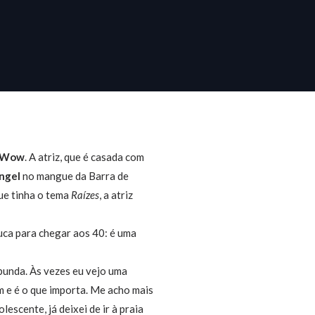
Wow
. A atriz, que é casada com
ngel
no mangue da Barra de
que tinha o tema
Raízes
, a atriz
uca para chegar aos 40: é uma
 bunda. Às vezes eu vejo uma
em e é o que importa. Me acho mais
scente, já deixei de ir à praia