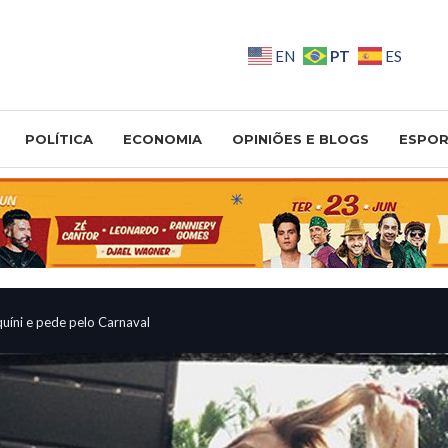
PT
EN
ES
POLÍTICA
ECONOMIA
OPINIÕES E BLOGS
ESPOR
uíni e pede pelo Carnaval