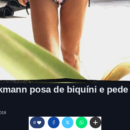
kmann posa de biquíni e pede
018
0