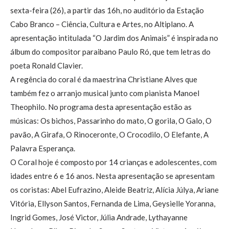
sexta-feira (26), a partir das 16h, no auditório da Estação
Cabo Branco – Ciência, Cultura e Artes, no Altiplano. A
apresentação intitulada “O Jardim dos Animais” é inspirada no
álbum do compositor paraibano Paulo Ró, que tem letras do
poeta Ronald Clavier.
A regência do coral é da maestrina Christiane Alves que
também fez o arranjo musical junto com pianista Manoel
Theophilo. No programa desta apresentação estão as
músicas: Os bichos, Passarinho do mato, O gorila, O Galo, O
pavão, A Girafa, O Rinoceronte, O Crocodilo, O Elefante, A
Palavra Esperança.
O Coral hoje é composto por 14 crianças e adolescentes, com
idades entre 6 e 16 anos. Nesta apresentação se apresentam
os coristas: Abel Eufrazino, Aleide Beatriz, Alícia Júlya, Ariane
Vitória, Ellyson Santos, Fernanda de Lima, Geysielle Yoranna,
Ingrid Gomes, José Victor, Júlia Andrade, Lythayanne