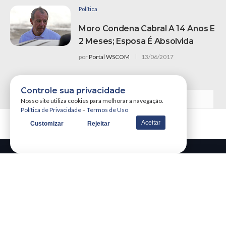
Política
Moro Condena Cabral A 14 Anos E
2 Meses; Esposa É Absolvida
por
Portal WSCOM
13/06/2017
Controle sua privacidade
VER MAIS NOTÍCIAS
Nosso site utiliza cookies para melhorar a navegação.
Política de Privacidade
–
Termos de Uso
Aceitar
Customizar
Rejeitar