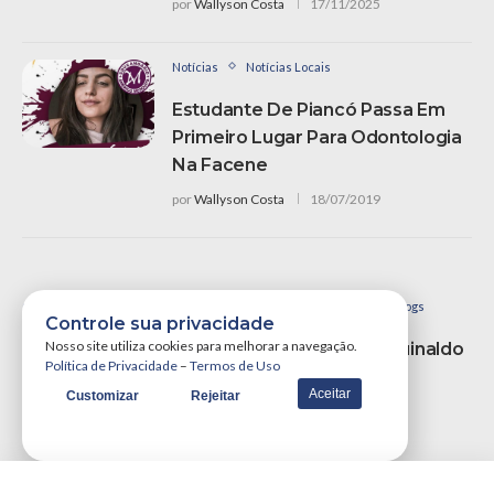
por
Wallyson Costa
17/11/2025
Notícias
Notícias Locais
Estudante De Piancó Passa Em
Primeiro Lugar Para Odontologia
Na Facene
por
Wallyson Costa
18/07/2019
Colunistas - Opiniões e Análises de Especialistas
Opiniões e Blogs
Controle sua privacidade
Nosso site utiliza cookies para melhorar a navegação.
RC E Vené No Interior E Dilma Avaliando Aguinaldo
Política de Privacidade
–
Termos de Uso
E Santiago
Aceitar
Customizar
Rejeitar
por
Walter Santos
14/06/2013