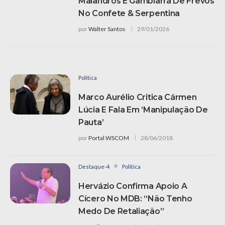
Malandros E Gambiarra De Frevos
No Confete & Serpentina
por
Walter Santos
29/01/2026
Política
Marco Aurélio Critica Cármen
Lúcia E Fala Em ‘manipulação De
Pauta’
por
Portal WSCOM
28/06/2018
Destaque-4
Política
Hervázio Confirma Apoio A
Cícero No MDB: “Não Tenho
Medo De Retaliação”