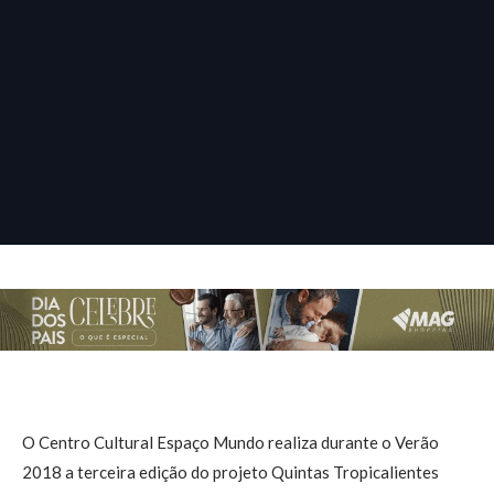
O Centro Cultural Espaço Mundo realiza durante o Verão
2018 a terceira edição do projeto Quintas Tropicalientes