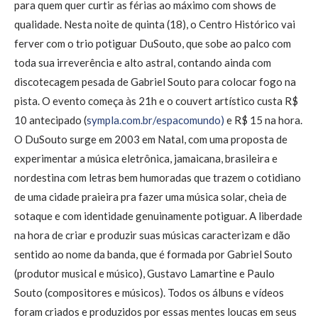
para quem quer curtir as férias ao máximo com shows de
qualidade. Nesta noite de quinta (18), o Centro Histórico vai
ferver com o trio potiguar DuSouto, que sobe ao palco com
toda sua irreverência e alto astral, contando ainda com
discotecagem pesada de Gabriel Souto para colocar fogo na
pista. O evento começa às 21h e o couvert artístico custa R$
10 antecipado (
sympla.com.br/espacomundo)
e R$ 15 na hora.
O DuSouto surge em 2003 em Natal, com uma proposta de
experimentar a música eletrônica, jamaicana, brasileira e
nordestina com letras bem humoradas que trazem o cotidiano
de uma cidade praieira pra fazer uma música solar, cheia de
sotaque e com identidade genuinamente potiguar. A liberdade
na hora de criar e produzir suas músicas caracterizam e dão
sentido ao nome da banda, que é formada por Gabriel Souto
(produtor musical e músico), Gustavo Lamartine e Paulo
Souto (compositores e músicos). Todos os álbuns e vídeos
foram criados e produzidos por essas mentes loucas em seus