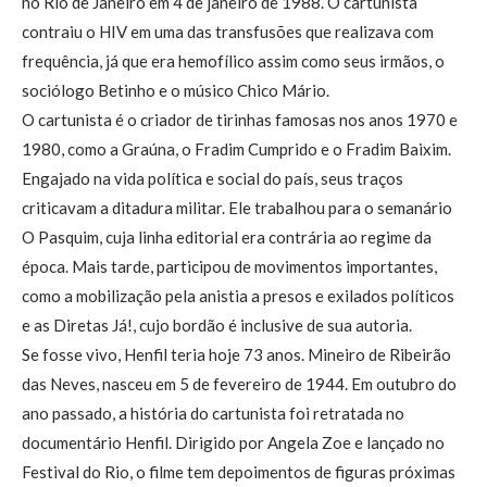
no Rio de Janeiro em 4 de janeiro de 1988. O cartunista
contraiu o HIV em uma das transfusões que realizava com
frequência, já que era hemofílico assim como seus irmãos, o
sociólogo Betinho e o músico Chico Mário.
O cartunista é o criador de tirinhas famosas nos anos 1970 e
1980, como a Graúna, o Fradim Cumprido e o Fradim Baixim.
Engajado na vida política e social do país, seus traços
criticavam a ditadura militar. Ele trabalhou para o semanário
O Pasquim, cuja linha editorial era contrária ao regime da
época. Mais tarde, participou de movimentos importantes,
como a mobilização pela anistia a presos e exilados políticos
e as Diretas Já!, cujo bordão é inclusive de sua autoria.
Se fosse vivo, Henfil teria hoje 73 anos. Mineiro de Ribeirão
das Neves, nasceu em 5 de fevereiro de 1944. Em outubro do
ano passado, a história do cartunista foi retratada no
documentário Henfil. Dirigido por Angela Zoe e lançado no
Festival do Rio, o filme tem depoimentos de figuras próximas