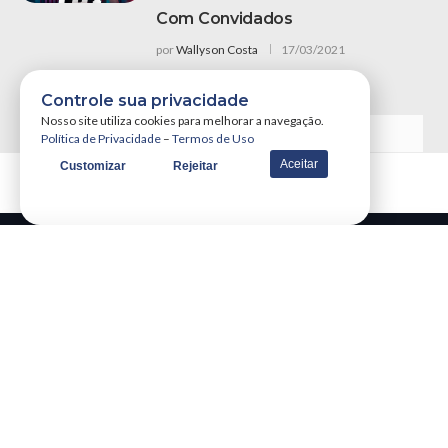
Com Convidados
por
Wallyson Costa
17/03/2021
Controle sua privacidade
Nosso site utiliza cookies para melhorar a navegação.
VER MAIS NOTÍCIAS
Política de Privacidade
–
Termos de Uso
Aceitar
Customizar
Rejeitar