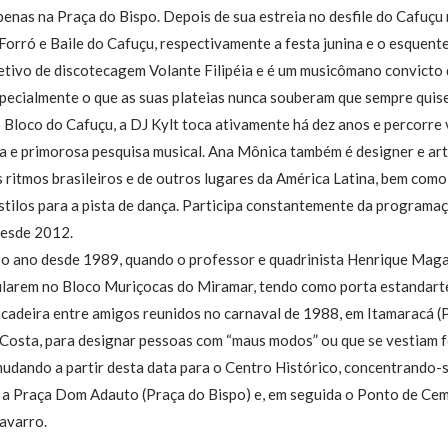
enas na Praça do Bispo. Depois de sua estreia no desfile do Cafuçu
 Forró e Baile do Cafuçu, respectivamente a festa junina e o esquente
tivo de discotecagem Volante Filipéia e é um musicômano convicto 
specialmente o que as suas plateias nunca souberam que sempre quis
Bloco do Cafuçu, a DJ Kylt toca ativamente há dez anos e percorre 
a e primorosa pesquisa musical. Ana Mônica também é designer e art
s ritmos brasileiros e de outros lugares da América Latina, bem como
tilos para a pista de dança. Participa constantemente da programaç
desde 2012.
e o ano desde 1989, quando o professor e quadrinista Henrique Maga
filarem no Bloco Muriçocas do Miramar, tendo como porta estandarte
cadeira entre amigos reunidos no carnaval de 1988, em Itamaracá (P
ce Costa, para designar pessoas com “maus modos” ou que se vestiam
mudando a partir desta data para o Centro Histórico, concentrando
 a Praça Dom Adauto (Praça do Bispo) e, em seguida o Ponto de Cem
Navarro.