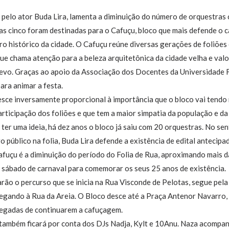
 pelo ator Buda Lira, lamenta a diminuição do número de orquestras
as cinco foram destinadas para o Cafuçu, bloco que mais defende o c
ntro histórico da cidade. O Cafuçu reúne diversas gerações de foliõe
que chama atenção para a beleza arquitetônica da cidade velha e valo
evo. Graças ao apoio da Associação dos Docentes da Universidade F
ara animar a festa.
esce inversamente proporcional à importância que o bloco vai tendo 
ticipação dos foliões e que tem a maior simpatia da população e da 
 ter uma ideia, há dez anos o bloco já saiu com 20 orquestras. No s
ro público na folia, Buda Lira defende a existência de edital antecip
fuçu é a diminuição do período do Folia de Rua, aproximando mais da
 sábado de carnaval para comemorar os seus 25 anos de existência.
arão o percurso que se inicia na Rua Visconde de Pelotas, segue pel
hegando à Rua da Areia. O Bloco desce até a Praça Antenor Navarro, 
egadas de continuarem a cafuçagem.
 também ficará por conta dos DJs Nadja, Kylt e 10Anu. Naza acompa