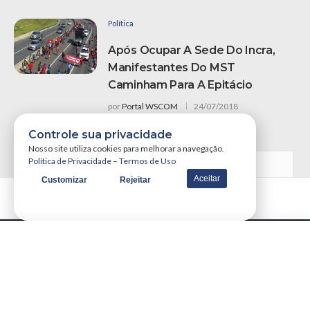
Política
Após Ocupar A Sede Do Incra,
Manifestantes Do MST
Caminham Para A Epitácio
por
Portal WSCOM
24/07/2018
Controle sua privacidade
Nosso site utiliza cookies para melhorar a navegação.
Política de Privacidade
–
Termos de Uso
VER MAIS NOTÍCIAS
Aceitar
Customizar
Rejeitar