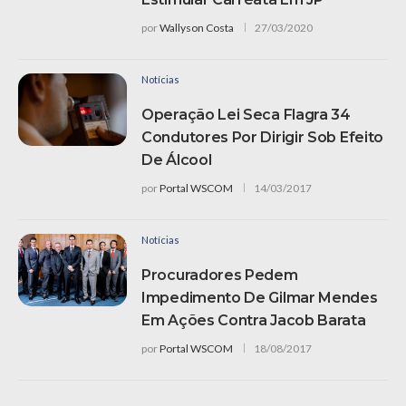
por
Wallyson Costa
27/03/2020
Notícias
Operação Lei Seca Flagra 34
Condutores Por Dirigir Sob Efeito
De Álcool
por
Portal WSCOM
14/03/2017
Notícias
Procuradores Pedem
Impedimento De Gilmar Mendes
Em Ações Contra Jacob Barata
por
Portal WSCOM
18/08/2017