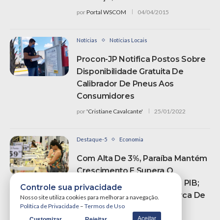
por
Portal WSCOM
04/04/2015
Notícias
Notícias Locais
Procon-JP Notifica Postos Sobre
Disponibilidade Gratuita De
Calibrador De Pneus Aos
Consumidores
por
'Cristiane Cavalcante'
25/01/2022
Destaque-5
Economia
Com Alta De 3%, Paraíba Mantém
Crescimento E Supera O
Nordeste Em Expansão Do PIB;
Controle sua privacidade
Valores Ultrapassam A Marca De
Nosso site utiliza cookies para melhorar a navegação.
Política de Privacidade
–
Termos de Uso
R$ 90 Bilhões
Aceitar
Customizar
Rejeitar