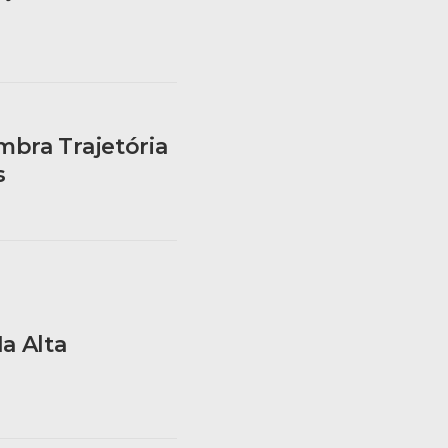
bra Trajetória
s
a Alta