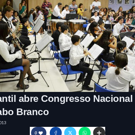
antil abre Congresso Nacional
abo Branco
013
0