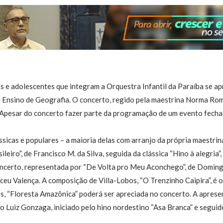
s e adolescentes que integram a Orquestra Infantil da Paraíba se a
 Ensino de Geografia. O concerto, regido pela maestrina Norma Rom
 Apesar do concerto fazer parte da programação de um evento fecha
ssicas e populares – a maioria delas com arranjo da própria maest
leiro”, de Francisco M. da Silva, seguida da clássica “Hino à alegria
oncerto, representada por “De Volta pro Meu Aconchego”, de Domin
ceu Valença. A composição de Villa-Lobos, “O Trenzinho Caipira”, é o
s, “Floresta Amazônica” poderá ser apreciada no concerto. A apres
o Luiz Gonzaga, iniciado pelo hino nordestino “Asa Branca” e segui