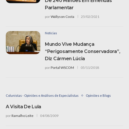
De 240 Milhões Em Emendas
Parlamentar
por
Wallyson Costa
25/02/2021
Notícias
Mundo Vive Mudança
“perigosamente Conservadora”,
Diz Cármen Lúcia
por
Portal WSCOM
05/11/2018
Colunistas - Opiniões e Análises de Especialistas
Opiniões e Blogs
A Visita De Lula
por
Ramalho Leite
04/08/2009