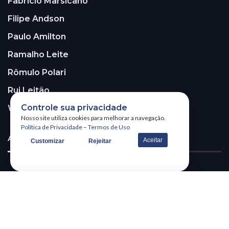
Fabricio Marsicano
Filipe Andson
Paulo Amilton
Ramalho Leite
Rômulo Polari
Rui Leitão
Controle sua privacidade
Walter Santos
Nosso site utiliza cookies para melhorar a navegação.
Política de Privacidade
–
Termos de Uso
ASSINE A NOSSA NEWSLETTER!
Aceitar
Customizar
Rejeitar
Receba nossa newsletter