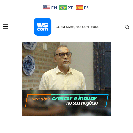
PT
EN
ES