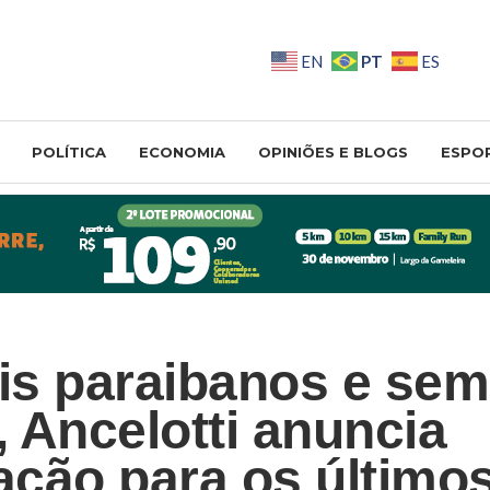
PT
EN
ES
POLÍTICA
ECONOMIA
OPINIÕES E BLOGS
ESPO
s paraibanos e sem
 Ancelotti anuncia
ção para os último