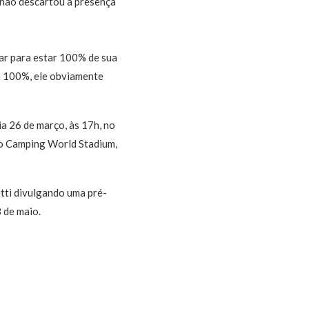
 não descartou a presença
har para estar 100% de sua
a 100%, ele obviamente
ia 26 de março, às 17h, no
 no Camping World Stadium,
tti divulgando uma pré-
8 de maio.