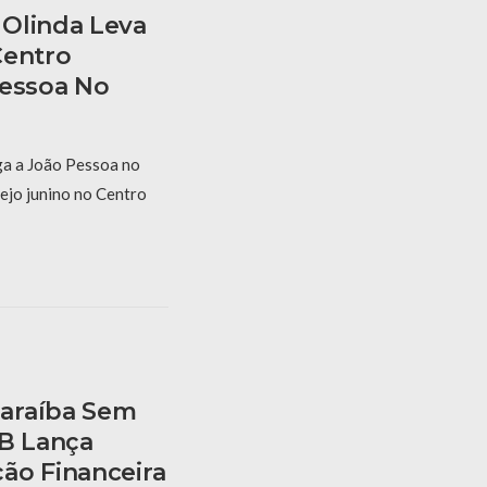
Olinda Leva
Centro
Pessoa No
a a João Pessoa no
ejo junino no Centro
araíba Sem
PB Lança
ão Financeira