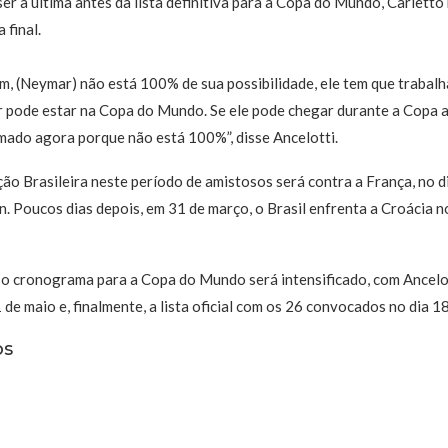
r a última antes da lista definitiva para a Copa do Mundo, Carletto
 final.
m, (Neymar) não está 100% de sua possibilidade, ele tem que trabal
r pode estar na Copa do Mundo. Se ele pode chegar durante a Copa 
amado agora porque não está 100%”, disse Ancelotti.
ção Brasileira neste período de amistosos será contra a França, no d
n. Poucos dias depois, em 31 de março, o Brasil enfrenta a Croácia
o cronograma para a Copa do Mundo será intensificado, com Ancelo
 de maio e, finalmente, a lista oficial com os 26 convocados no dia 1
os