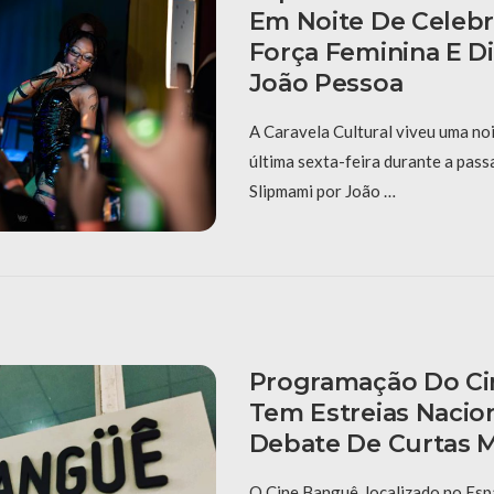
Em Noite De Celeb
Força Feminina E D
João Pessoa
A Caravela Cultural viveu uma noi
última sexta-feira durante a pas
Slipmami por João …
Programação Do C
Tem Estreias Nacio
Debate De Curtas 
O Cine Banguê, localizado no Espa