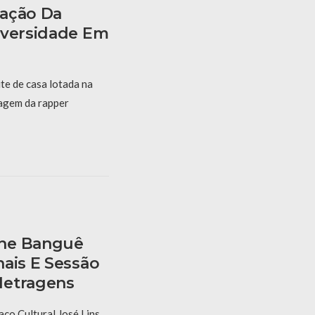
ração Da
iversidade Em
te de casa lotada na
sagem da rapper
ine Banguê
nais E Sessão
Metragens
ço Cultural José Lins