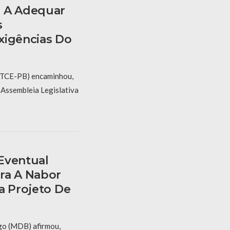
s A Adequar
s
xigências Do
 (TCE-PB) encaminhou,
à Assembleia Legislativa
Eventual
ra A Nabor
a Projeto De
go (MDB) afirmou,