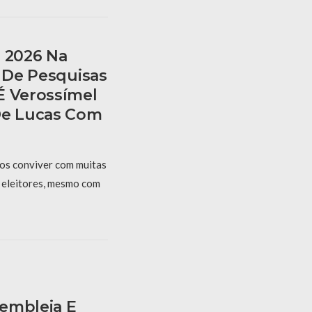
s 2026 Na
s De Pesquisas
É Verossímel
De Lucas Com
mos conviver com muitas
s eleitores, mesmo com
embleia E