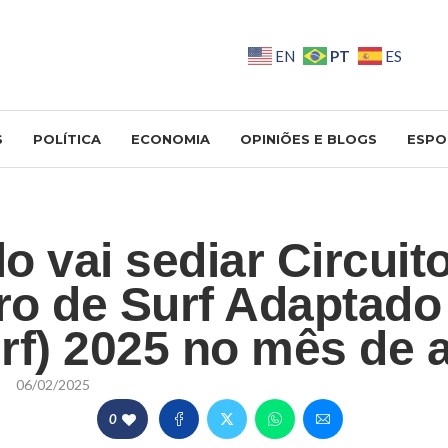
PT
EN
ES
S
POLÍTICA
ECONOMIA
OPINIÕES E BLOGS
ESPO
o vai sediar Circuit
iro de Surf Adaptado
rf) 2025 no mês de 
06/02/2025
0