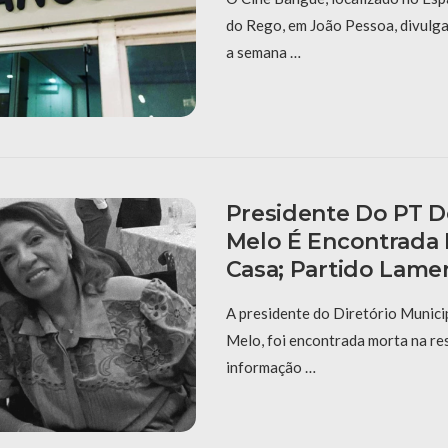
do Rego, em João Pessoa, divulg
a semana …
Presidente Do PT De
Melo É Encontrada
Casa; Partido Lame
A presidente do Diretório Municip
Melo, foi encontrada morta na re
informação …