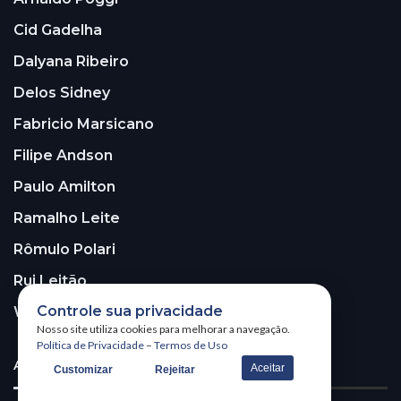
Cid Gadelha
Dalyana Ribeiro
Delos Sidney
Fabricio Marsicano
Filipe Andson
Paulo Amilton
Ramalho Leite
Rômulo Polari
Rui Leitão
Controle sua privacidade
Walter Santos
Nosso site utiliza cookies para melhorar a navegação.
Política de Privacidade
–
Termos de Uso
ASSINE A NOSSA NEWSLETTER!
Aceitar
Customizar
Rejeitar