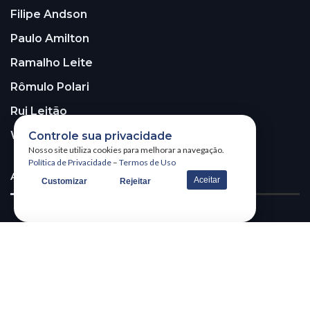
Filipe Andson
Paulo Amilton
Ramalho Leite
Rômulo Polari
Rui Leitão
Walter Santos
Controle sua privacidade
Nosso site utiliza cookies para melhorar a navegação.
Política de Privacidade
–
Termos de Uso
ASSINE A NOSSA NEWSLETTER!
Aceitar
Customizar
Rejeitar
Receba nossa newsletter
@2026 – All Right Reserved. WSCOM