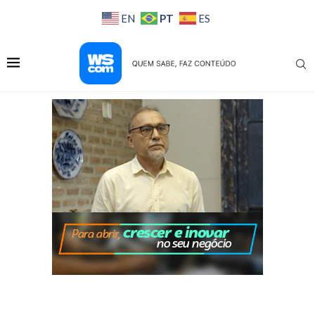
PT
EN
ES