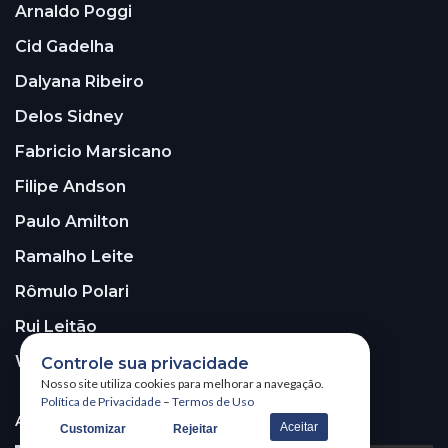
Arnaldo Poggi
Cid Gadelha
Dalyana Ribeiro
Delos Sidney
Fabricio Marsicano
Filipe Andson
Paulo Amilton
Ramalho Leite
Rômulo Polari
Rui Leitão
Walter Santos
Controle sua privacidade
Nosso site utiliza cookies para melhorar a navegação.
Política de Privacidade
–
Termos de Uso
ASSINE A NOSSA NEWSLETTER!
Aceitar
Customizar
Rejeitar