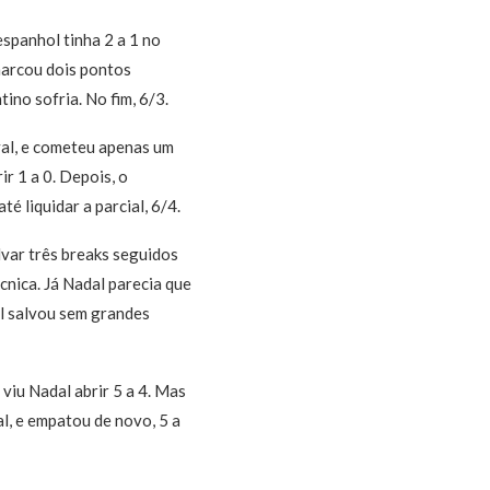
spanhol tinha 2 a 1 no
marcou dois pontos
ino sofria. No fim, 6/3.
val, e cometeu apenas um
r 1 a 0. Depois, o
 liquidar a parcial, 6/4.
lvar três breaks seguidos
cnica. Já Nadal parecia que
al salvou sem grandes
viu Nadal abrir 5 a 4. Mas
l, e empatou de novo, 5 a