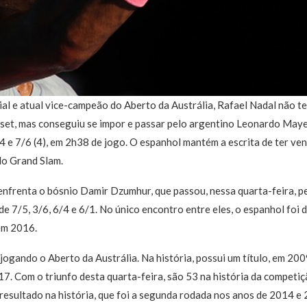
l e atual vice-campeão do Aberto da Austrália, Rafael Nadal não te
 set, mas conseguiu se impor e passar pelo argentino Leonardo Mayer
6/4 e 7/6 (4), em 2h38 de jogo. O espanhol mantém a escrita de ter ve
do Grand Slam.
enfrenta o bósnio Damir Dzumhur, que passou, nessa quarta-feira, p
 de 7/5, 3/6, 6/4 e 6/1. No único encontro entre eles, o espanhol foi
em 2016.
 jogando o Aberto da Austrália. Na história, possui um título, em 200
17. Com o triunfo desta quarta-feira, são 53 na história da competiçã
esultado na história, que foi a segunda rodada nos anos de 2014 e 