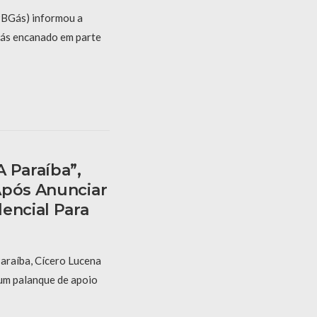
PBGás) informou a
gás encanado em parte
 Paraíba”,
Após Anunciar
encial Para
araíba, Cícero Lucena
um palanque de apoio