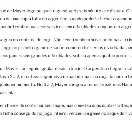
ue de Mayer logo no quarto game, após seis minutos de disputa. O e
itou de uma dupla falta do argentino quando poderia fechar o game, 
spanhol confirmava seus serviços sem dificuldades, enquanto o argent
seguia no controle do jogo. Não cedeu nenhum break point para o ri
, logo no primeiro game de saque, cometeu três erros e viu Nadal abri
eus games sem grandes dificuldades, sofreu apenas quatro pontos, até
 que Mayer conseguiu igualar desde o início. O argentino chegou a sa
ava 2 a 2, e tentava seguir vivo na partida mais na raça do que na té
a qualquer momento. No 3 a 2, Mayer chegou a ter um break, mas Nad
arcial.
er chance de confirmar seu saque, mas cometeu duas duplas-faltas, e 
ão tinha conseguido no jogo inteiro: venceu um game no saque do riva