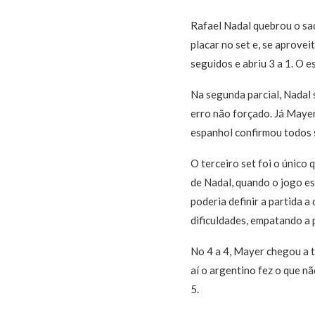
Rafael Nadal quebrou o saq
placar no set e, se aprove
seguidos e abriu 3 a 1. O e
Na segunda parcial, Nadal 
erro não forçado. Já Mayer
espanhol confirmou todos s
O terceiro set foi o único
de Nadal, quando o jogo est
poderia definir a partida 
dificuldades, empatando a p
No 4 a 4, Mayer chegou a t
aí o argentino fez o que n
5.