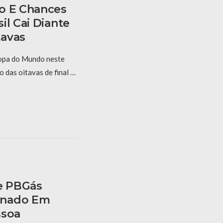
o E Chances
il Cai Diante
tavas
Copa do Mundo neste
 das oitavas de final …
e PBGás
anado Em
ssoa