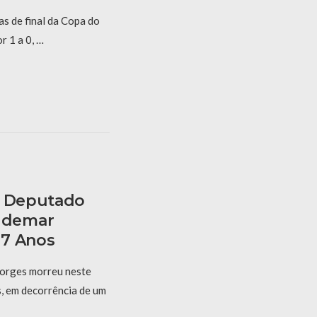
s de final da Copa do
 1 a 0, …
, Deputado
ldemar
67 Anos
orges morreu neste
s, em decorrência de um