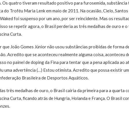
 Os quatro tiveram resultado positivo para furosemida, substânci
uta do Troféu Maria Lenk em maio de 2011. Na ocasião, Cielo, Santo
Waked foi suspenso por um ano, por ser reincidente. Mas os resultad
isso se repetir agora, o Brasil perderia as três medalhas de ouro e 
scina Curta.
r que João Gomes Júnior não usou substâncias proibidas de forma de
oão. Acredito que se aconteceu realmente alguma coisa, aconteceu d
so no painel de doping da Fina para tentar que a pena aplicada ao at
Ou uma advertência (…) Estou otimista. Acredito que possa existir uma
federação Brasileira de Desportos Aquáticos.
das três medalhas de ouro, o Brasil cairia da primeira para a quarta 
cina Curta, ficando atrás de Hungria, Holanda e França. O Brasil c
onzes.