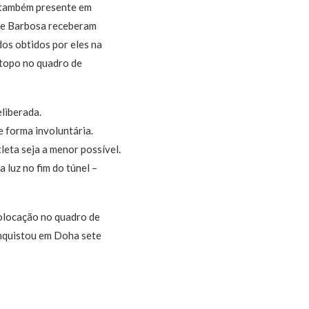
a também presente em
s e Barbosa receberam
os obtidos por eles na
o topo no quadro de
liberada.
e forma involuntária.
leta seja a menor possível.
 luz no fim do túnel –
colocação no quadro de
onquistou em Doha sete