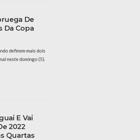
Noruega De
s Da Copa
undo definem mais dois
inal neste domingo (5).
guai E Vai
De 2022
s Quartas