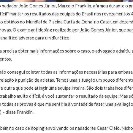
nadador João Gomes Júnior, Marcelo Franklin, afirmou durante o 
fícil” manter os resultados das equipes do Brasil nos revezamentos
o obtidos no Mundial de Piscina Curta de Doha, no Catar, em dezemb
rovas. O exame antidoping realizado por João Gomes Júnior, que par
 analítico adverso para um diurético.
a precisa obter mais informações sobre o caso, o advogado admitiu a
entos.
 não consegui coletar todas as informações necessárias para embasa
elação à punição de atletas. Temos uma situação um pouco diferent
 e outra que pode atingir uma equipe inteira. São dois trabalhos dife
 trabalho muito difícil, é você sustentar o resultado da equipe. Mas
todas as provas é que me sentiria à vontade de fazer uma avaliaçã
 – disse Franklin.
ém no caso de doping envolvendo os nadadores Cesar Cielo, Nichola