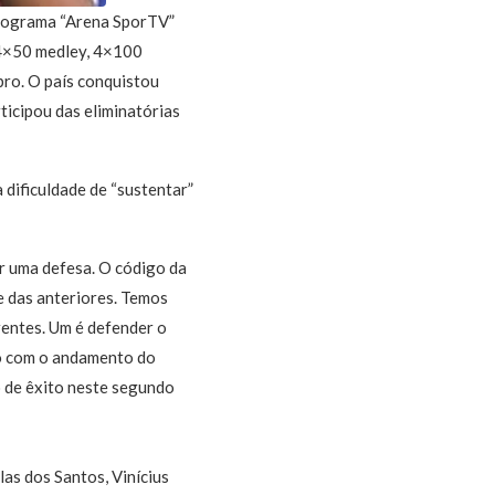
programa “Arena SporTV”
 4×50 medley, 4×100
ro. O país conquistou
ticipou das eliminatórias
 dificuldade de “sustentar”
r uma defesa. O código da
e das anteriores. Temos
rentes. Um é defender o
 só com o andamento do
o de êxito neste segundo
s dos Santos, Vinícius