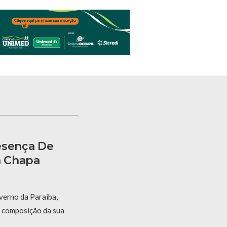
esença De
a Chapa
verno da Paraíba,
a composição da sua