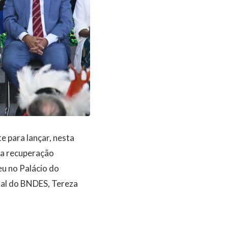
 para lançar, nesta
 na recuperação
eu no Palácio do
ntal do BNDES, Tereza