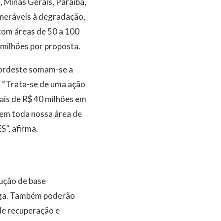
, Minas Gerais, Paraíba,
lneráveis à degradação,
 com áreas de 50 a 100
 milhões por proposta.
Nordeste somam-se a
 “Trata-se de uma ação
mais de R$ 40 milhões em
 em toda nossa área de
”, afirma.
dução de base
inga. Também poderão
de recuperação e