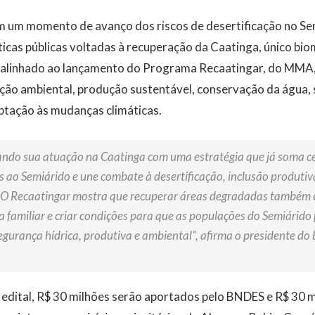
 um momento de avanço dos riscos de desertificação no Se
ticas públicas voltadas à recuperação da Caatinga, único bi
tá alinhado ao lançamento do Programa Recaatingar, do MMA, 
ão ambiental, produção sustentável, conservação da água, 
ptação às mudanças climáticas.
ndo sua atuação na Caatinga com uma estratégia que já soma ce
as ao Semiárido e une combate à desertificação, inclusão produti
. O Recaatingar mostra que recuperar áreas degradadas também é
ura familiar e criar condições para que as populações do Semiári
egurança hídrica, produtiva e ambiental”, afirma o presidente do
 edital, R$ 30 milhões serão aportados pelo BNDES e R$ 30 