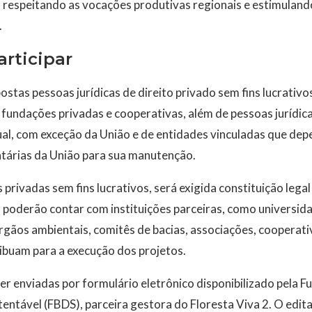
, respeitando as vocações produtivas regionais e estimulando
.
rticipar
tas pessoas jurídicas de direito privado sem fins lucrativos
 fundações privadas e cooperativas, além de pessoas jurídica
ual, com exceção da União e de entidades vinculadas que de
tárias da União para sua manutenção.
 privadas sem fins lucrativos, será exigida constituição lega
 poderão contar com instituições parceiras, como universida
órgãos ambientais, comitês de bacias, associações, cooperati
ibuam para a execução dos projetos.
r enviadas por formulário eletrônico disponibilizado pela F
ntável (FBDS), parceira gestora do Floresta Viva 2. O edital