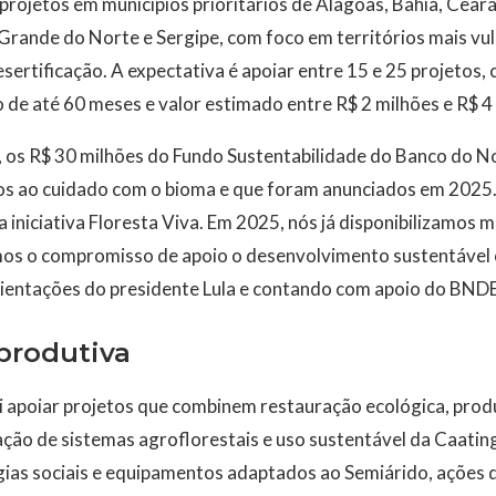
projetos em municípios prioritários de Alagoas, Bahia, Ceará
Grande do Norte e Sergipe, com foco em territórios mais vu
esertificação. A expectativa é apoiar entre 15 e 25 projetos,
 de até 60 meses e valor estimado entre R$ 2 milhões e R$ 4
os R$ 30 milhões do Fundo Sustentabilidade do Banco do 
os ao cuidado com o bioma e que foram anunciados em 2025.
 iniciativa Floresta Viva. Em 2025, nós já disponibilizamos 
emos o compromisso de apoio o desenvolvimento sustentável
rientações do presidente Lula e contando com apoio do BNDES
produtiva
ai apoiar projetos que combinem restauração ecológica, pro
ação de sistemas agroflorestais e uso sustentável da Caat
gias sociais e equipamentos adaptados ao Semiárido, ações 