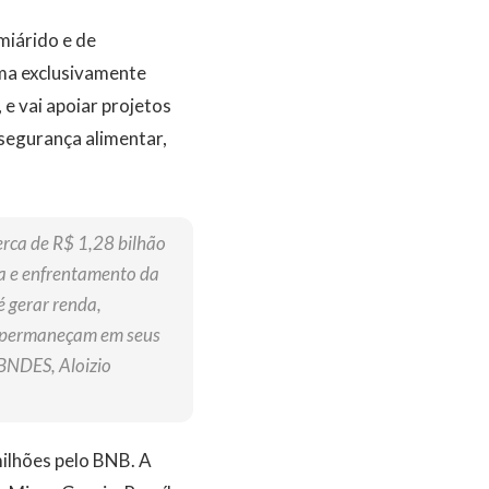
miárido e de
oma exclusivamente
e vai apoiar projetos
segurança alimentar,
rca de R$ 1,28 bilhão
va e enfrentamento da
 gerar renda,
do permaneçam em seus
 BNDES, Aloizio
milhões pelo BNB. A