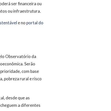
derá ser financeira ou
ntos ou infraestrutura.
stentável
e no
portal do
pelo Observatório da
cioeconômica. Serão
a prioridade, com base
 pobreza rural e risco
al, desde que as
 cheguem a diferentes