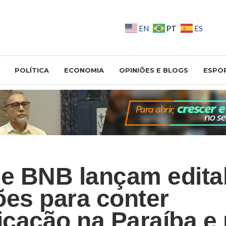
PT
EN
ES
POLÍTICA
ECONOMIA
OPINIÕES E BLOGS
ESPO
 BNB lançam edital
ões para conter
ficação na Paraíba e