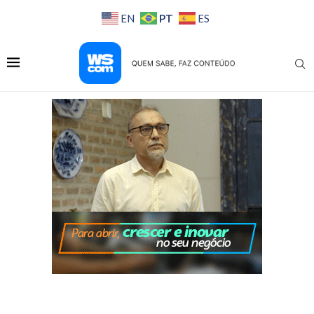
PT
EN
ES