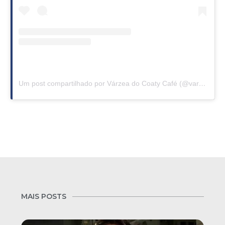
Um post compartilhado por Várzea do Coaty Café (@varzeadocoatycafe)
MAIS POSTS