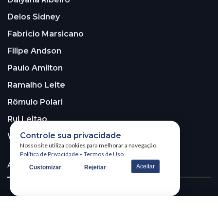
Delos Sidney
Fabricio Marsicano
Filipe Andson
Paulo Amilton
Ramalho Leite
Rômulo Polari
Rui Leitão
Controle sua privacidade
Walter Santos
Nosso site utiliza cookies para melhorar a navegação.
Política de Privacidade
–
Termos de Uso
ASSINE A NOSSA NEWSLETTER!
Aceitar
Customizar
Rejeitar
Receba nossa newsletter