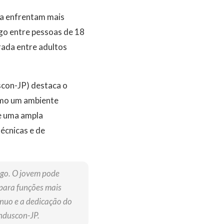
da enfrentam mais
go entre pessoas de 18
rada entre adultos
scon-JP) destaca o
omo um ambiente
ne uma ampla
écnicas e de
ego. O jovem pode
 para funções mais
ínuo e a dedicação do
induscon-JP.