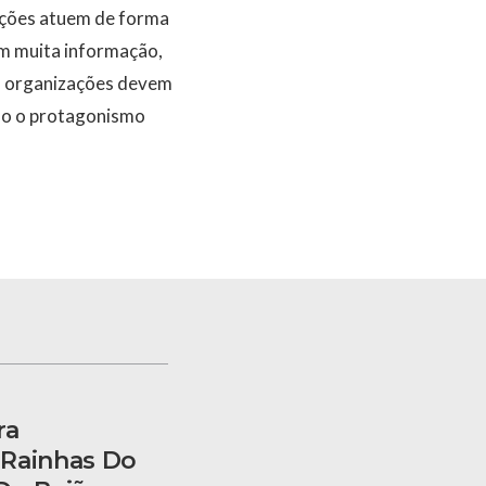
uições atuem de forma
om muita informação,
As organizações devem
ndo o protagonismo
ra
 Rainhas Do