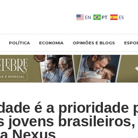
PT
EN
ES
POLÍTICA
ECONOMIA
OPINIÕES E BLOGS
ESPO
dade é a prioridade 
 jovens brasileiros,
sa Nexus