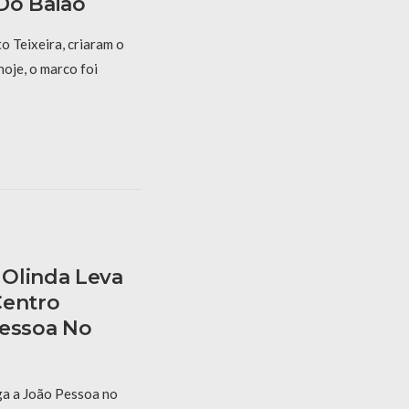
Do Baião
 Teixeira, criaram o
hoje, o marco foi
Olinda Leva
Centro
Pessoa No
a a João Pessoa no