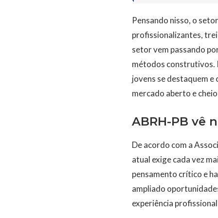
Pensando nisso, o setor
profissionalizantes, tr
setor vem passando por
métodos construtivos. I
jovens se destaquem e 
mercado aberto e cheio 
ABRH-PB vê n
De acordo com a Associ
atual exige cada vez m
pensamento crítico e ha
ampliado oportunidades 
experiência profissiona