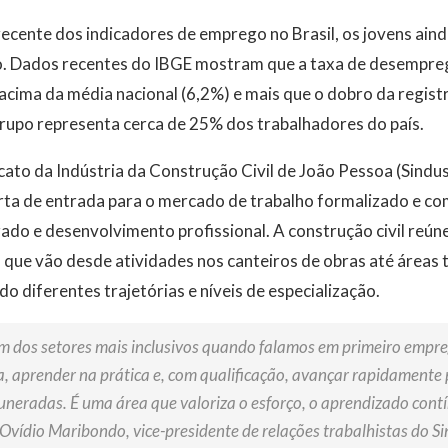
cente dos indicadores de emprego no Brasil, os jovens ain
ão. Dados recentes do IBGE mostram que a taxa de desempre
 acima da média nacional (6,2%) e mais que o dobro da regist
grupo representa cerca de 25% dos trabalhadores do país.
cato da Indústria da Construção Civil de João Pessoa (Sindu
rta de entrada para o mercado de trabalho formalizado e c
ado e desenvolvimento profissional. A construção civil reú
 que vão desde atividades nos canteiros de obras até áreas t
do diferentes trajetórias e níveis de especialização.
 um dos setores mais inclusivos quando falamos em primeiro empr
a, aprender na prática e, com qualificação, avançar rapidamente
uneradas. É uma área que valoriza o esforço, o aprendizado cont
 Ovídio Maribondo, vice-presidente de relações trabalhistas do S