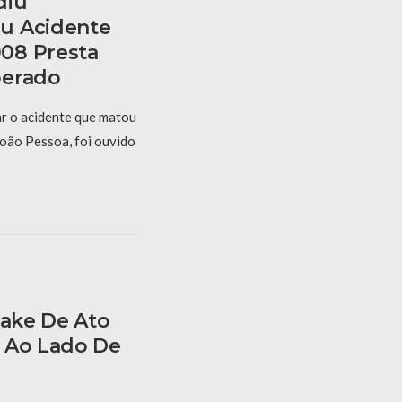
diu
u Acidente
08 Presta
berado
r o acidente que matou
oão Pessoa, foi ouvido
Fake De Ato
 Ao Lado De