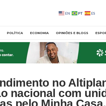
PT
EN
ES
POLÍTICA
ECONOMIA
OPINIÕES E BLOGS
ESPO
dimento no Altiplan
ão nacional com uni
adas pelo Minha Casa