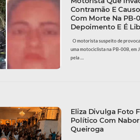
Motorista Que Inva
Contramão E Causo
Com Morte Na PB-0
Depoimento E É Li
O motorista suspeito de provoca
uma motociclista na PB-008, em J
pela …
Eliza Divulga Foto 
Político Com Nabor
Queiroga