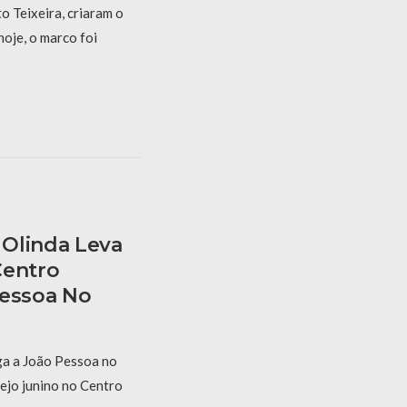
 Teixeira, criaram o
hoje, o marco foi
Olinda Leva
Centro
Pessoa No
a a João Pessoa no
ejo junino no Centro