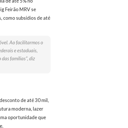
ia de até 5% no
ig Feirão MRV se
, como subsídios de até
vel. Ao facilitarmos o
derais e estaduais,
das famílias”, diz
desconto de até 30 mil,
utura moderna, lazer
 uma oportunidade que
e.