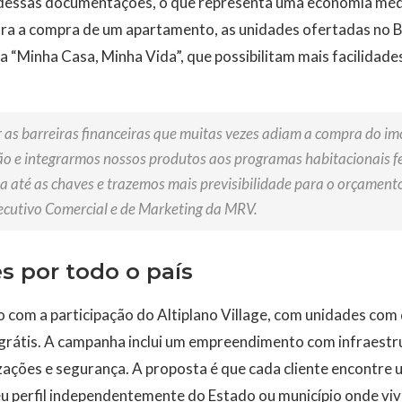
 dessas documentações, o que representa uma economia méd
a a compra de um apartamento, as unidades ofertadas no B
Minha Casa, Minha Vida”, que possibilitam mais facilidades
 as barreiras financeiras que muitas vezes adiam a compra do imó
 e integrarmos nossos produtos aos programas habitacionais fe
 até as chaves e trazemos mais previsibilidade para o orçamento 
xecutivo Comercial e de Marketing da MRV.
 por todo o país
 com a participação do Altiplano Village, com unidades com 
 grátis. A campanha inclui um empreendimento com infraestr
zações e segurança. A proposta é que cada cliente encontre
u perfil independentemente do Estado ou município onde viv