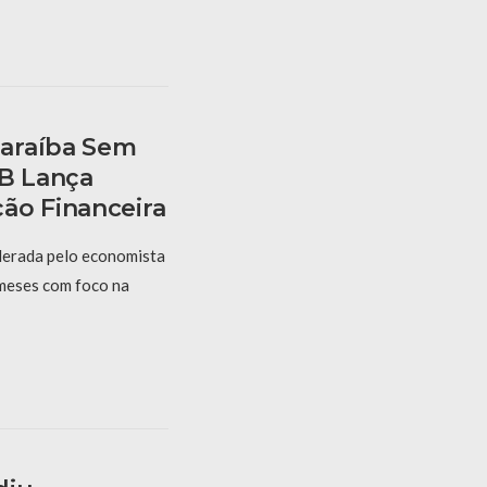
araíba Sem
PB Lança
ão Financeira
derada pelo economista
 meses com foco na