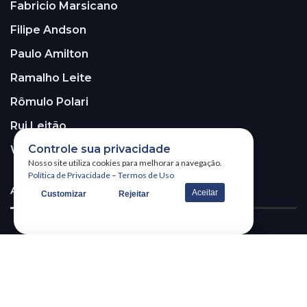
Fabricio Marsicano
Filipe Andson
Paulo Amilton
Ramalho Leite
Rômulo Polari
Rui Leitão
Controle sua privacidade
Walter Santos
Nosso site utiliza cookies para melhorar a navegação.
Política de Privacidade
–
Termos de Uso
ASSINE A NOSSA NEWSLETTER!
Aceitar
Customizar
Rejeitar
Receba nossa newsletter