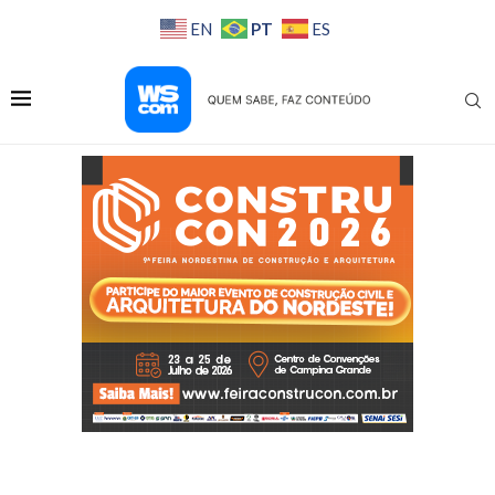
PT
EN
ES