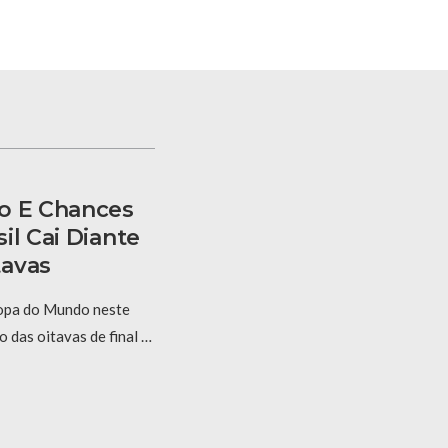
o E Chances
il Cai Diante
tavas
Copa do Mundo neste
 das oitavas de final …