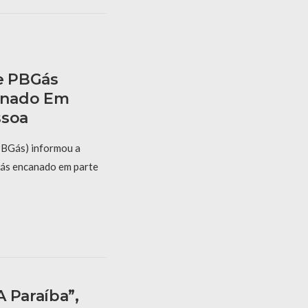
e PBGás
anado Em
ssoa
PBGás) informou a
gás encanado em parte
 Paraíba”,