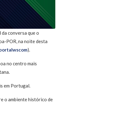
l da conversa que o
boa-POR, na noite desta
portalwscom
).
boa no centro mais
tana.
is em Portugal.
e o ambiente histórico de