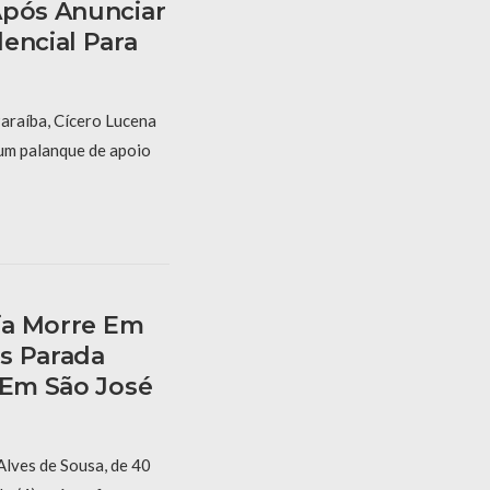
Após Anunciar
encial Para
araíba, Cícero Lucena
um palanque de apoio
ria Morre Em
s Parada
 Em São José
Alves de Sousa, de 40