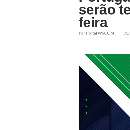
serão t
feira
Por
Portal WSCOM
01/