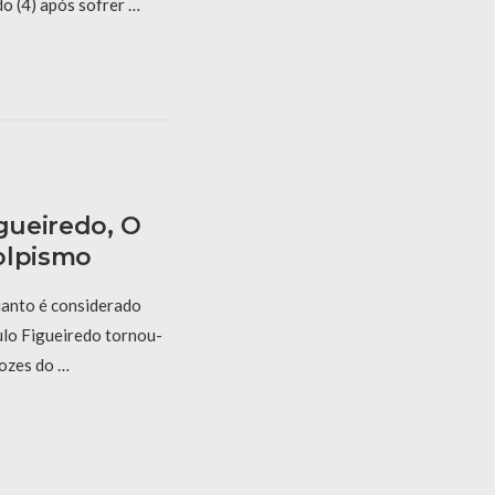
o (4) após sofrer …
igueiredo, O
olpismo
anto é considerado
aulo Figueiredo tornou-
vozes do …