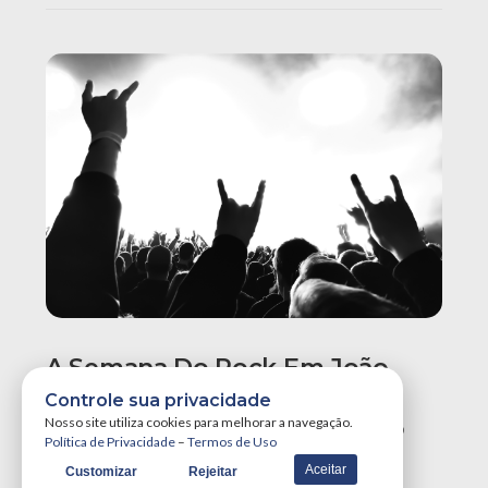
A Semana Do Rock Em João
Pessoa Promete Um Dos
Controle sua privacidade
Maiores Finais De Semana Do
Nosso site utiliza cookies para melhorar a navegação.
Política de Privacidade
–
Termos de Uso
Ano!
Aceitar
Customizar
Rejeitar