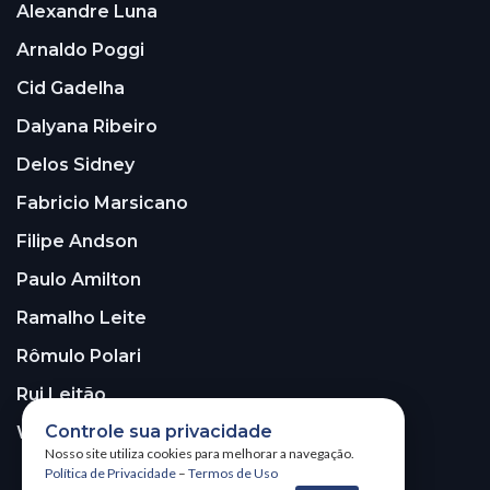
Alexandre Luna
Arnaldo Poggi
Cid Gadelha
Dalyana Ribeiro
Delos Sidney
Fabricio Marsicano
Filipe Andson
Paulo Amilton
Ramalho Leite
Rômulo Polari
Rui Leitão
Controle sua privacidade
Walter Santos
Nosso site utiliza cookies para melhorar a navegação.
Política de Privacidade
–
Termos de Uso