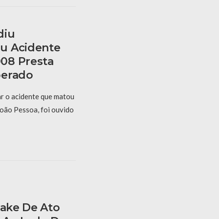
diu
u Acidente
08 Presta
berado
r o acidente que matou
oão Pessoa, foi ouvido
Fake De Ato