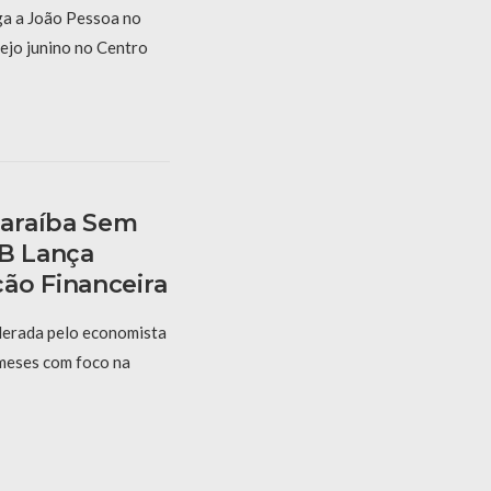
a a João Pessoa no
ejo junino no Centro
araíba Sem
PB Lança
ão Financeira
derada pelo economista
 meses com foco na