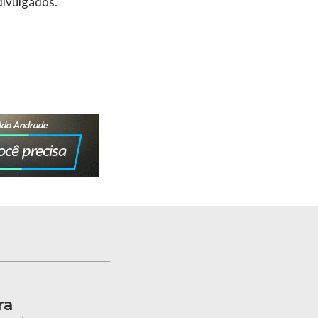
divulgados.
ra