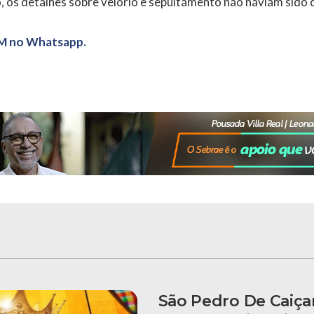
o, os detalhes sobre velório e sepultamento não haviam sido 
M no Whatsapp.
São Pedro De Caiça