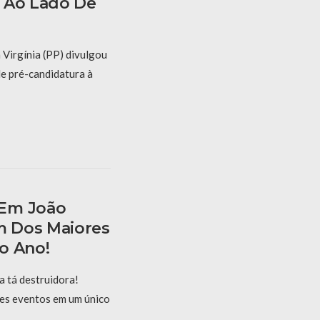
 Ao Lado De
 Virgínia (PP) divulgou
de pré-candidatura à
 Em João
 Dos Maiores
o Ano!
 tá destruidora!
es eventos em um único