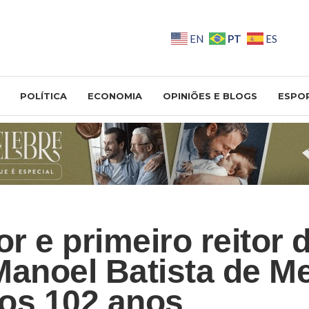
PT
EN
ES
POLÍTICA
ECONOMIA
OPINIÕES E BLOGS
ESPO
r e primeiro reitor 
Manoel Batista de M
os 102 anos