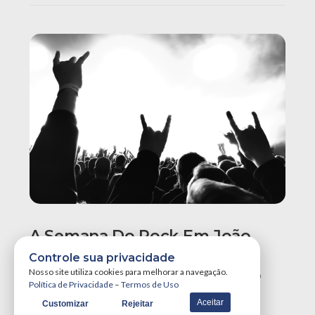
A Semana Do Rock Em João
Pessoa Promete Um Dos
Controle sua privacidade
Maiores Finais De Semana Do
Nosso site utiliza cookies para melhorar a navegação.
Política de Privacidade
–
Termos de Uso
Ano!
Aceitar
Customizar
Rejeitar