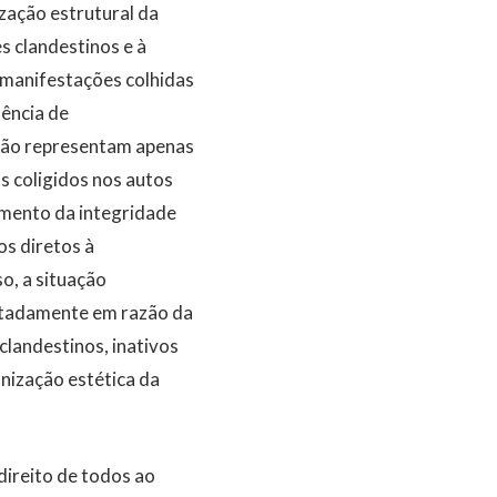
ação estrutural da
s clandestinos e à
 manifestações colhidas
tência de
 não representam apenas
s coligidos nos autos
imento da integridade
os diretos à
o, a situação
notadamente em razão da
landestinos, inativos
nização estética da
direito de todos ao