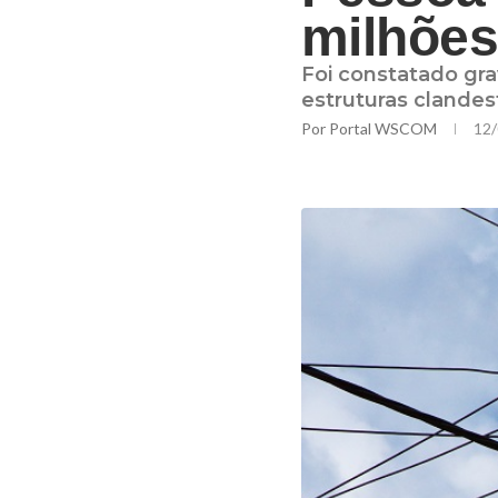
milhõe
Foi constatado gra
estruturas clandes
Por
Portal WSCOM
12/