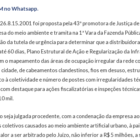
M no Whatsapp.
.8.15.2001 foi proposta pela 43ª promotora de Justiça de
esa do meio ambiente e tramita na 1ª Vara da Fazenda Pública
 da tutela de urgência para determinar que a distribuidora 
até 60 dias, Plano Estrutural de Ação e Regularização da Inf
om o mapeamento das áreas de ocupação irregular da rede c
a cidade, de cabeamentos clandestinos, fios em desuso, estr
co à coletividade e número de postes com irregularidades técn
com destaque para ações fiscalizatórias e inspeções técnica
10 mil.
o seja julgada procedente, com a condenação da empresa a
 coletivos causados ao meio ambiente artificial urbano, à pa
lor a ser arbitrado pelo Juízo, não inferior a R$ 5 milhões, a