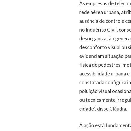
As empresas de telecom
rede aérea urbana, atri
ausência de controle ce
no Inquérito Civil, cons
desorganização general
desconforto visual ou s
evidenciam situação pe
física de pedestres, mot
acessibilidade urbana e
constatada configura i
poluição visual ocasio
ou tecnicamente irregu
cidade”, disse Cláudia.
A ação está fundamentad