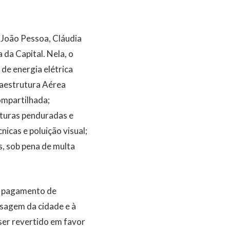
 João Pessoa, Cláudia
 da Capital. Nela, o
de energia elétrica
raestrutura Aérea
ompartilhada;
uturas penduradas e
icas e poluição visual;
s, sob pena de multa
o pagamento de
isagem da cidade e à
 ser revertido em favor