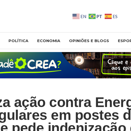
PT
EN
ES
POLÍTICA
ECONOMIA
OPINIÕES E BLOGS
ESPO
za ação contra Ener
regulares em postes 
e pede indenização 