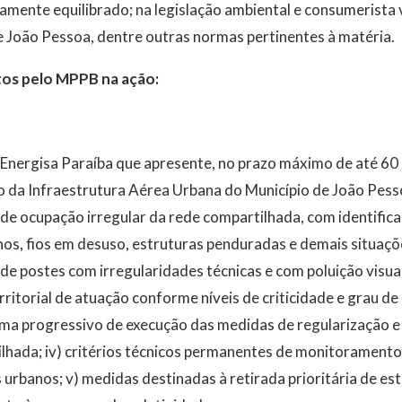
mente equilibrado; na legislação ambiental e consumerista 
e João Pessoa, dentre outras normas pertinentes à matéria.
tos pelo MPPB na ação:
Energisa Paraíba que apresente, no prazo máximo de até 60 d
o da Infraestrutura Aérea Urbana do Município de João Pess
e ocupação irregular da rede compartilhada, com identifica
s, fios em desuso, estruturas penduradas e demais situaçõe
de postes com irregularidades técnicas e com poluição visual
rritorial de atuação conforme níveis de criticidade e grau de
ama progressivo de execução das medidas de regularização e 
lhada; iv) critérios técnicos permanentes de monitoramento, 
urbanos; v) medidas destinadas à retirada prioritária de es