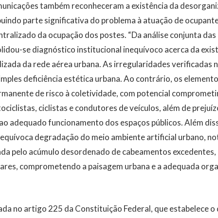
unicações também reconheceram a existência da desorganiz
buindo parte significativa do problema à atuação de ocupante
ntralizado da ocupação dos postes. “Da análise conjunta das
olidou-se diagnóstico institucional inequívoco acerca da exis
izada da rede aérea urbana. As irregularidades verificadas
imples deficiência estética urbana. Ao contrário, os elemento
rmanente de risco à coletividade, com potencial compromet
ociclistas, ciclistas e condutores de veículos, além de prejuíz
 ao adequado funcionamento dos espaços públicos. Além diss
nequívoca degradação do meio ambiente artificial urbano, 
nada pelo acúmulo desordenado de cabeamentos excedentes, c
lares, comprometendo a paisagem urbana e a adequada orga
a no artigo 225 da Constituição Federal, que estabelece o 