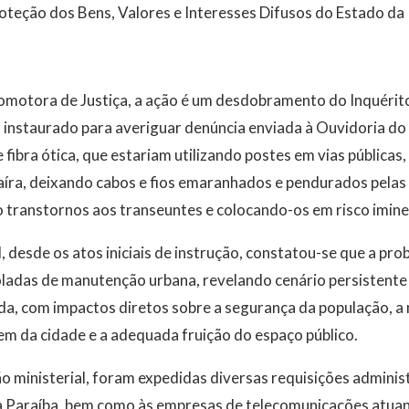
oteção dos Bens, Valores e Interesses Difusos do Estado da
motora de Justiça, a ação é um desdobramento do Inquérito 
 instaurado para averiguar denúncia enviada à Ouvidoria 
 fibra ótica, que estariam utilizando postes em vias públicas
íra, deixando cabos e fios emaranhados e pendurados pelas 
 transtornos aos transeuntes e colocando-os em risco imine
 desde os atos iniciais de instrução, constatou-se que a pro
oladas de manutenção urbana, revelando cenário persistente
a, com impactos diretos sobre a segurança da população, a 
gem da cidade e a adequada fruição do espaço público.
o ministerial, foram expedidas diversas requisições administ
a Paraíba, bem como às empresas de telecomunicações atuan