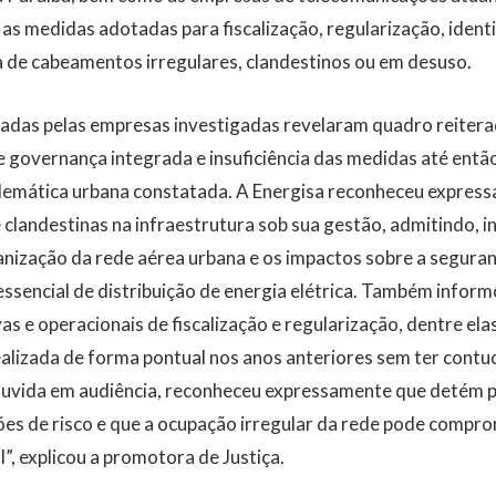
as medidas adotadas para fiscalização, regularização, ident
a de cabeamentos irregulares, clandestinos ou em desuso.
adas pelas empresas investigadas revelaram quadro reiter
e governança integrada e insuficiência das medidas até ent
blemática urbana constatada. A Energisa reconheceu express
clandestinas na infraestrutura sob sua gestão, admitindo, inc
nização da rede aérea urbana e os impactos sobre a seguran
essencial de distribuição de energia elétrica. Também infor
vas e operacionais de fiscalização e regularização, dentre e
alizada de forma pontual nos anos anteriores sem ter contu
 ouvida em audiência, reconheceu expressamente que detém 
ões de risco e que a ocupação irregular da rede pode compr
l”, explicou a promotora de Justiça.