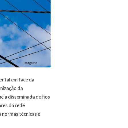
ental em face da
anização da
ncia disseminada de fios
ares da rede
s normas técnicas e