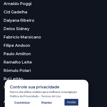
Arnaldo Poggi
Cid Gadelha
Dalyana Ribeiro
Delos Sidney
Fabricio Marsicano
Filipe Andson
Paulo Amilton
Ramalho Leite
Rômulo Polari
Rui Leitão
Controle sua privacidade
Walter Santos
Nosso site utiliza cookies para melhorar a navegação.
Política de Privacidade
–
Termos de Uso
ASSINE A NOSSA NEWSLETTER!
Aceitar
Customizar
Rejeitar